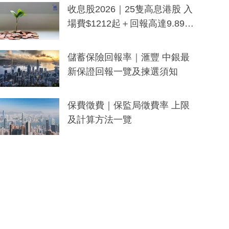
y及香港限定特調系列
收息股2026｜25隻高息港股 入
場費$1212起＋回報高達9.89
厘！持續更新
儲蓄保險回報率｜滙豐 中銀最
新保證回報一覽及揀選須知
保費徵費｜保監局徵費率 上限
及計算方法一覽