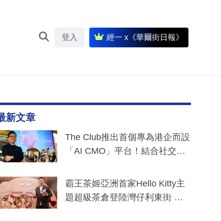
登入
經一 x《華爾街日報》
最新文章
The Club推出首個專為港企而設
「AI CMO」平台！結合社交聆
聽與廣東話大模型 助中小企數
分鐘生成「貼地」宣傳短片
霸王茶姬亞洲首家Hello Kitty主
題超級茶倉登陸灣仔利東街 推
出首創「伯爵紅茶色」Hello Kitt