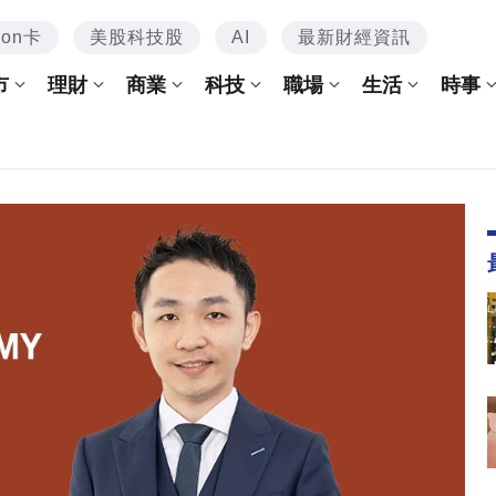
mon卡
美股科技股
AI
最新財經資訊
市
理財
商業
科技
職場
生活
時事