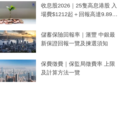
y及香港限定特調系列
收息股2026｜25隻高息港股 入
場費$1212起＋回報高達9.89
厘！持續更新
儲蓄保險回報率｜滙豐 中銀最
新保證回報一覽及揀選須知
保費徵費｜保監局徵費率 上限
及計算方法一覽