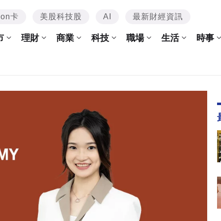
mon卡
美股科技股
AI
最新財經資訊
市
理財
商業
科技
職場
生活
時事