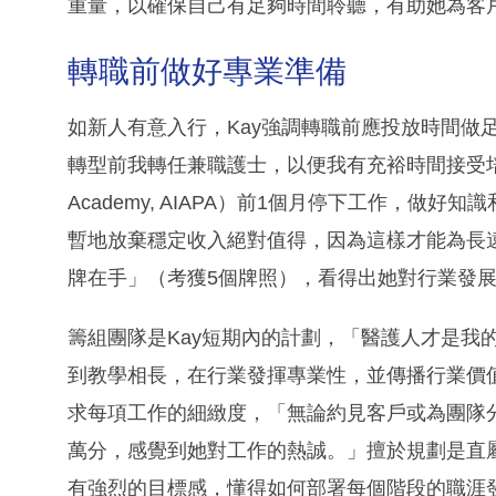
重量，以確保自己有足夠時間聆聽，有助她為客
轉職前做好專業準備
如新人有意入行，Kay強調轉職前應投放時間做
轉型前我轉任兼職護士，以便我有充裕時間接受培訓，
Academy, AIAPA）前1個月停下工作，
暫地放棄穩定收入絕對值得，因為這樣才能為長遠
牌在手」（考獲5個牌照），看得出她對行業發
籌組團隊是Kay短期內的計劃，「醫護人才是我
到教學相長，在行業發揮專業性，並傳播行業價值。
求每項工作的細緻度，「無論約見客戶或為團隊
萬分，感覺到她對工作的熱誠。」擅於規劃是直屬上
有強烈的目標感，懂得如何部署每個階段的職涯