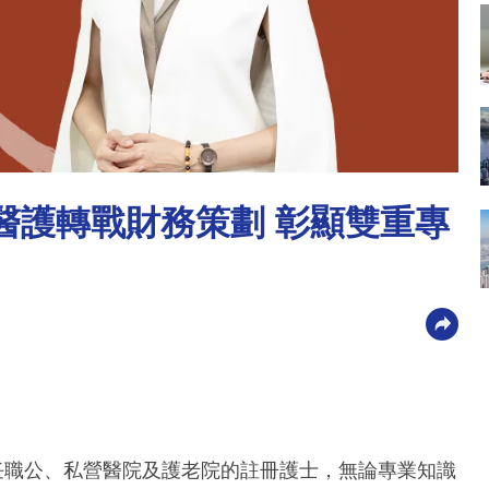
 從醫護轉戰財務策劃 彰顯雙重專
任職公、私營醫院及護老院的註冊護士，無論專業知識