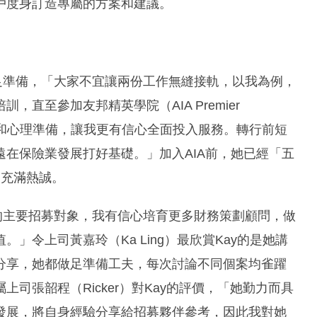
戶度身訂造專屬的方案和建議。
足準備，「大家不宜讓兩份工作無縫接軌，以我為例，
直至參加友邦精英學院（AIA Premier
做好知識和心理準備，讓我更有信心全面投入服務。轉行前短
在保險業發展打好基礎。」加入AIA前，她已經「五
展充滿熱誠。
的主要招募對象，我有信心培育更多財務策劃顧問，做
」令上司黃嘉玲（Ka Ling）最欣賞Kay的是她講
分享，她都做足準備工夫，每次討論不同個案均雀躍
司張韶程（Ricker）對Kay的評價，「她勤力而具
發展，將自身經驗分享給招募夥伴參考，因此我對她