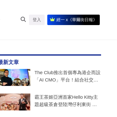
登入
經一 x《華爾街日報》
最新文章
The Club推出首個專為港企而設
「AI CMO」平台！結合社交聆
聽與廣東話大模型 助中小企數
分鐘生成「貼地」宣傳短片
霸王茶姬亞洲首家Hello Kitty主
題超級茶倉登陸灣仔利東街 推
出首創「伯爵紅茶色」Hello Kitt