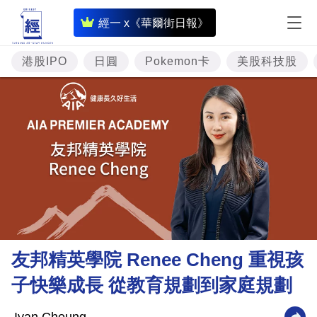
即
經一 x《華爾街日報》
時
財
港股IPO
日圓
Pokemon卡
美股科技股
經
專
題
投
資
樓
市
理
友邦精英學院 Renee Cheng 重視孩
財
子快樂成長 從教育規劃到家庭規劃
商
業