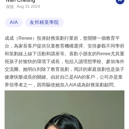
Ivan Cheung
Aug 31 2024
保險
科
技
AIA
友邦精英學院
職
場
成成（Renee）投身財務策劃行業前，曾開辦一個教育平
生
台，為家長客戶提供兒童教育機構選擇、安排參觀不同學府
活
和策劃線上線下活動和講座等。喜歡小朋友的Renee尤其重
視孩子於愉快的環境下成長，包括入讀理想學校、參加海外
時
交流團。她明白到除了教育規劃，周詳的家庭規劃也是孩子
事
健康快樂成長的關鍵。由於自己是AIA的客戶，公司亦是業
專
界領導者之一，因而驅使她加入AIA成為財務策劃顧問。
欄
訂
閱
專
區