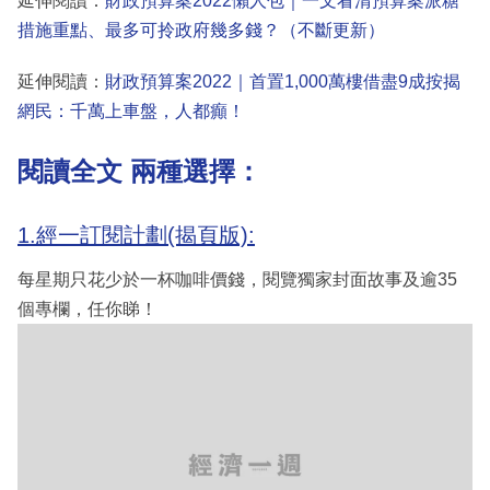
延伸閱讀：
財政預算案2022懶人包｜一文看清預算案派糖
措施重點、最多可拎政府幾多錢？（不斷更新）
延伸閱讀：
財政預算案2022｜首置1,000萬樓借盡9成按揭
網民：千萬上車盤，人都癲！
閱讀全文 兩種選擇：
1.經一訂閱計劃(揭頁版):
每星期只花少於一杯咖啡價錢，閱覽獨家封面故事及逾35
個專欄，任你睇！