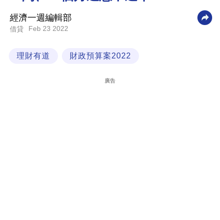
科
經濟一週編輯部
技
Feb 23 2022
借貸
職
理財有道
財政預算案2022
場
生
廣告
活
時
事
專
欄
訂
閱
專
區