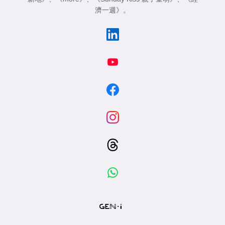
濟一週》
。