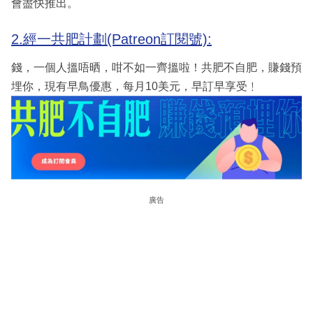
會盡快推出。
2.經一共肥計劃(Patreon訂閱號):
錢，一個人搵唔晒，咁不如一齊搵啦！共肥不自肥，賺錢預
埋你，現有早鳥優惠，每月10美元，早訂早享受﹗
廣告