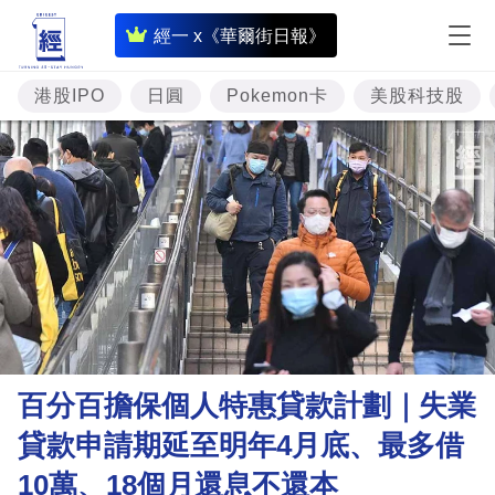
即
經一 x《華爾街日報》
時
財
港股IPO
日圓
Pokemon卡
美股科技股
經
專
題
投
資
樓
市
理
百分百擔保個人特惠貸款計劃｜失業
財
貸款申請期延至明年4月底、最多借
商
10萬、18個月還息不還本
業