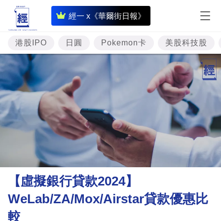
即
經一 x《華爾街日報》
時
財
港股IPO
日圓
Pokemon卡
美股科技股
經
專
題
投
資
樓
市
理
【虛擬銀行貸款2024】
財
WeLab/ZA/Mox/Airstar貸款優惠比
商
較
業