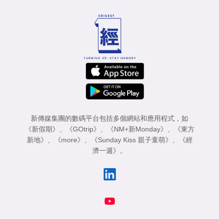
新傳媒集團的數碼平台包括多個網站和應用程式，如
《新假期》
、
《GOtrip》
、
《NM+新Monday》
、
《東方
新地》
、
《more》
、
《Sunday Kiss 親子童萌》
、
《經
濟一週》
。