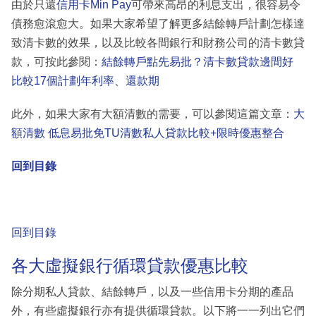
由於只還
信用卡Min Pay
可帶來高昂的利息支出，很容易令
債務愈滾愈大。如果大家希望了解更多結餘轉戶計劃怎樣達
致清卡數的效果，以及比較各間銀行和財務公司的清卡數貸
款，可按此參閱：
結餘轉戶點先易批？清卡數貸款邊間好
比較17個計劃年利率、還款期
此外，如果大家有大額清數的需要，可以參閱這篇文章：
大
額清數 低息易批免TU清數私人貸款比較+限時優惠整合
回到目錄
回到目錄
各大虛擬銀行循環貸款優惠比較
除分期私人貸款、結餘轉戶，以及一些信用卡分期的產品
外，有些虛擬銀行亦有提供循環貸款。以下將一一列出它們