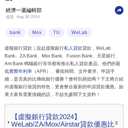
科
經濟一週編輯部
技
Aug 30 2024
借貸
職
bank
Mox
TU
WeLab
場
生
虛擬銀行貸款｜說起虛擬銀行
私人貸款
貸款，WeLab
活
Bank、ZA Bank、Mox Bank、Fusion Bank、天星銀行、
Ant Bank 螞蟻銀行等等都有推出私人貸款產品。他們的最
時
低
實際年利率
（APR）、審批時間、文件要求、申請手
事
續，是否真的比傳統銀行優勝？會特別易批嗎？下文將介紹
專
向虛擬銀行借貸的特色，更會整合最新的申請貸款優惠。如
欄
果大家有需要借錢的話，不妨先參閱下文資料！
訂
閱
【虛擬銀行貸款2024】
專
WeLab/ZA/Mox/Airstar貸款優惠比
區