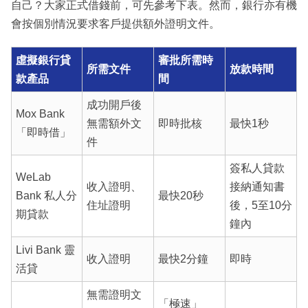
自己？大家正式借錢前，可先參考下表。然而，銀行亦有機
會按個別情況要求客戶提供額外證明文件。
虛擬銀行貸
審批所需時
所需文件
放款時間
款產品
間
成功開戶後
Mox Bank
無需額外文
即時批核
最快1秒
「即時借」
件
簽私人貸款
WeLab
收入證明、
接納通知書
Bank 私人分
最快20秒
住址證明
後，5至10分
期貸款
鐘內
Livi Bank 靈
收入證明
最快2分鐘
即時
活貸
無需證明文
「極速」