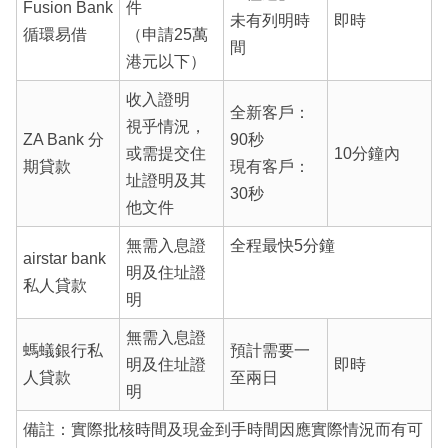
Fusion Bank
件
未有列明時
即時
循環易借
（申請25萬
間
港元以下）
收入證明
全新客戶：
視乎情況，
ZA Bank 分
90秒
或需提交住
10分鐘內
期貸款
現有客戶：
址證明及其
30秒
他文件
無需入息證
全程最快5分鐘
airstar bank
明及住址證
私人貸款
明
無需入息證
螞蟻銀行私
預計需要一
明及住址證
即時
人貸款
至兩日
明
備註：實際批核時間及現金到手時間因應實際情況而有可