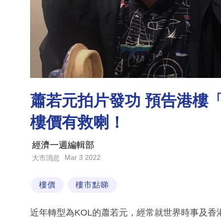
蕭若元拍片發功 預告港樓「
樓價有救喇！
經濟一週編輯部
Mar 3 2022
大市消息
樓價
樓市點睇
近年轉型為KOL的蕭若元，經常就世界時事及