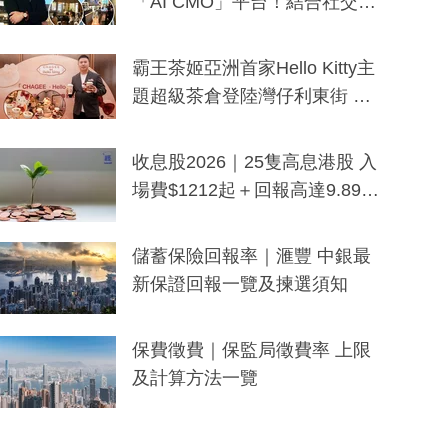
「AI CMO」平台！結合社交聆
聽與廣東話大模型 助中小企數
分鐘生成「貼地」宣傳短片
霸王茶姬亞洲首家Hello Kitty主
題超級茶倉登陸灣仔利東街 推
出首創「伯爵紅茶色」Hello Kitt
y及香港限定特調系列
收息股2026｜25隻高息港股 入
場費$1212起＋回報高達9.89
厘！持續更新
儲蓄保險回報率｜滙豐 中銀最
新保證回報一覽及揀選須知
保費徵費｜保監局徵費率 上限
及計算方法一覽