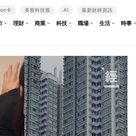
mon卡
美股科技股
AI
最新財經資訊
市
理財
商業
科技
職場
生活
時事