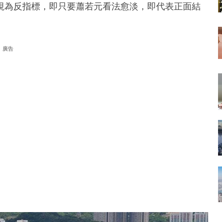
視為反指標，即只要蕭若元看法愈淡，即代表正面結
廣告