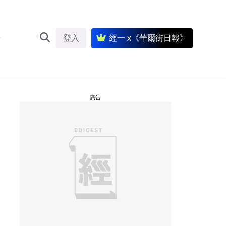
登入
經一 x《華爾街日報》
廣告