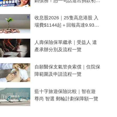
銷債務！憑一句話道出捐款初
衷：加州26萬人接獲免債通知、
一度被誤當詐騙手段
收息股2026｜25隻高息港股 入
場費$1144起＋回報高達9.93
厘！持續更新
人壽保險保單繼承｜受益人 遺
產承辦分別及流程一覽
自願醫保支氣管炎索償｜住院保
障範圍及申請流程一覽
藍十字旅遊保險比較｜智在遊
尊尚 智選 郵輪計劃保障額一覽