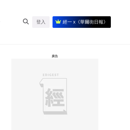
登入
經一 x《華爾街日報》
廣告