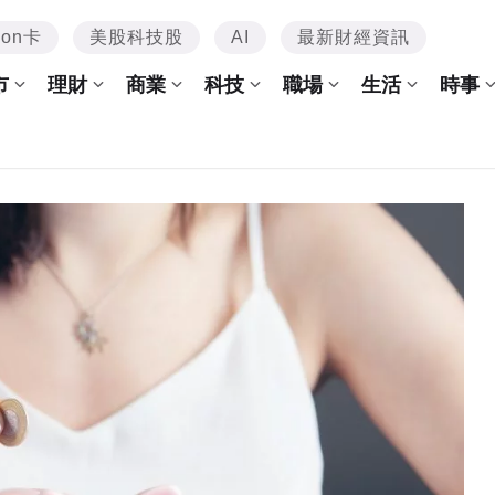
mon卡
美股科技股
AI
最新財經資訊
市
理財
商業
科技
職場
生活
時事