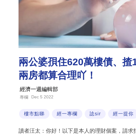
兩公婆孭住620萬樓債、揸
兩房都算合理吖！
經濟一週編輯部
Dec 5 2022
專欄
樓市點睇
經一專欄
諗sir
經一提你
讀者汪太：你好！以下是本人的理財個案，請求指