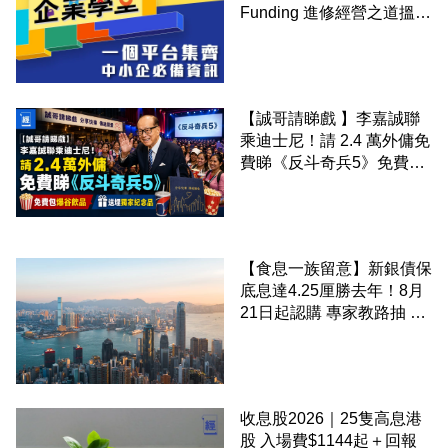
Funding 進修經營之道搵大
錢！
【誠哥請睇戲 】李嘉誠聯
乘迪士尼！請 2.4 萬外傭免
費睇《反斗奇兵5》免費包
爆谷飲品 送埋獨家紀念品
【食息一族留意】新銀債保
底息達4.25厘勝去年！8月
21日起認購 專家教路抽 20
至 30 手 鎖定三年高息
收息股2026｜25隻高息港
股 入場費$1144起＋回報