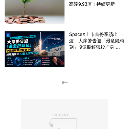
高達9.93厘！持續更新
SpaceX上市首份季績出
爐！大摩警告迎「最危險時
刻」 9億股解禁殺埋身 拆
解馬斯克AI與太空風控局
廣告