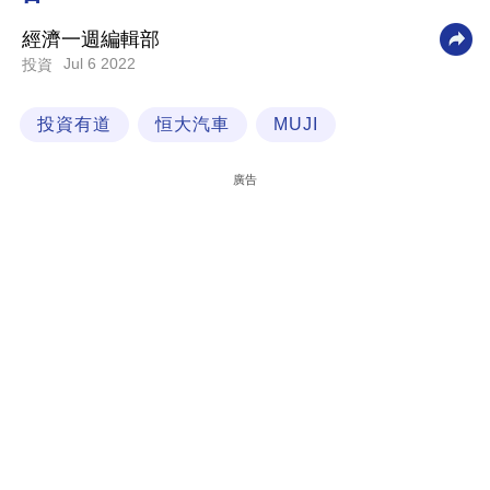
科
經濟一週編輯部
技
Jul 6 2022
投資
職
投資有道
恒大汽車
MUJI
場
生
廣告
活
時
事
專
欄
訂
閱
專
區