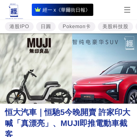
即
經一 x《華爾街日報》
時
財
港股IPO
日圓
Pokemon卡
美股科技股
經
專
題
投
資
樓
市
理
恒大汽車｜恒馳5今晚開賣 許家印大
財
喊「真漂亮」、MUJI即推電動車截
商
客
業