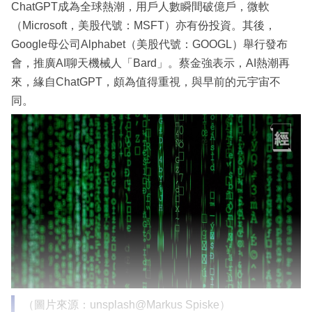
ChatGPT成為全球熱潮，用戶人數瞬間破億戶，微軟
（Microsoft，美股代號：MSFT）亦有份投資。其後，
Google母公司Alphabet（美股代號：GOOGL）舉行發布
會，推廣AI聊天機械人「Bard」。蔡金強表示，AI熱潮再
來，緣自ChatGPT，頗為值得重視，與早前的元宇宙不
同。
（圖片來源：unsplash@Markus Spiske）