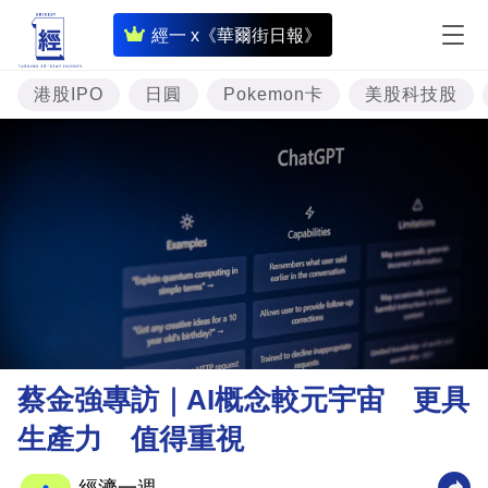
即
經一 x《華爾街日報》
時
財
港股IPO
日圓
Pokemon卡
美股科技股
經
專
題
投
資
樓
市
理
蔡金強專訪｜AI概念較元宇宙 更具
財
生產力 值得重視
商
業