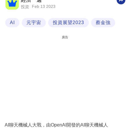
經濟一週
Feb 13 2023
投資
科
技
AI
元宇宙
投資展望2023
蔡金強
職
場
廣告
生
活
時
事
專
欄
訂
閱
專
AI聊天機械人大戰，由OpenAI開發的AI聊天機械人
區