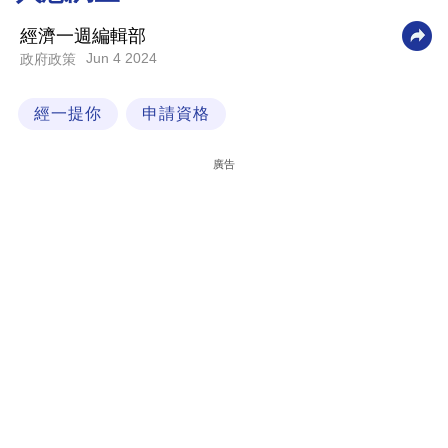
科
經濟一週編輯部
技
Jun 4 2024
政府政策
職
經一提你
申請資格
場
生
廣告
活
時
事
專
欄
訂
閱
專
區