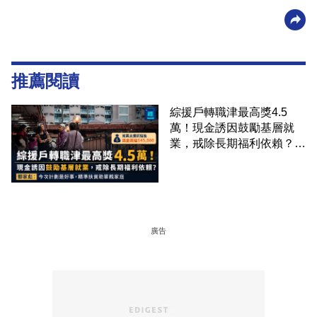
推薦閱讀
綜援戶轉職津最高獎4.5
萬！現金誘因鼓勵基層就
業，戒除長期福利依賴？鄧
家彪：今次計劃是好事，精
準扶貧助單親家庭
廣告