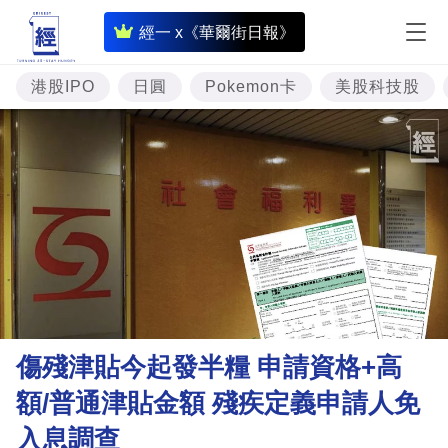
即
經一 x《華爾街日報》
時
財
港股IPO
日圓
Pokemon卡
美股科技股
經
專
題
投
資
樓
市
理
傷殘津貼今起發半糧 申請資格+高
財
額/普通津貼金額 殘疾定義申請人免
商
入息調查
業