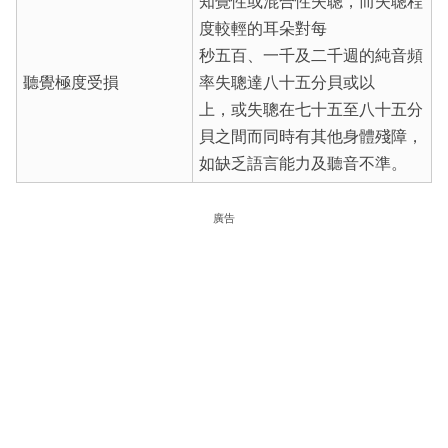
知覺性或混合性失聰，而失聰程
度較輕的耳朵對每
秒五百、一千及二千週的純音頻
聽覺極度受損
率失聰達八十五分貝或以
上，或失聰在七十五至八十五分
貝之間而同時有其他身體殘障，
如缺乏語言能力及聽音不準。
廣告