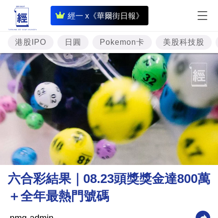
即
經一 x《華爾街日報》
時
財
港股IPO
日圓
Pokemon卡
美股科技股
經
專
題
投
資
樓
市
理
六合彩結果｜08.23頭獎獎金達800萬
財
＋全年最熱門號碼
商
業