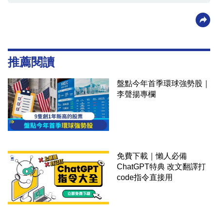
unsplash@chinitogaray
資料或影片來源：
香港賽馬會網站
、
YouTube@MARK
SIX HKJC TV & on.cc東網
推薦閱讀
盤點今年首季環球強勢股｜
李聲揚專欄
免費下載｜懶人必備
ChatGPT特典 改文翻譯打
code指令直接用