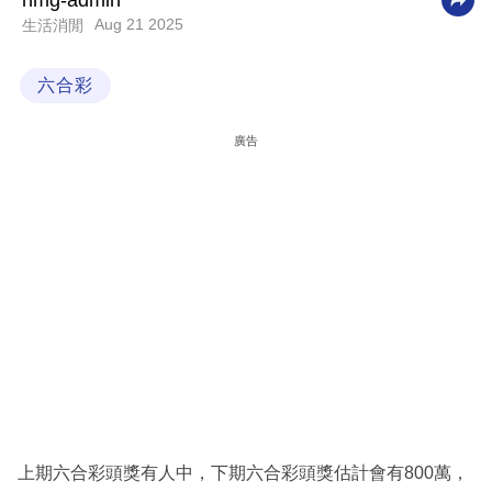
nmg-admin
Aug 21 2025
生活消閒
科
技
六合彩
職
場
廣告
生
活
時
事
專
欄
訂
閱
專
上期六合彩頭獎有人中，下期六合彩頭獎估計會有800萬，
區