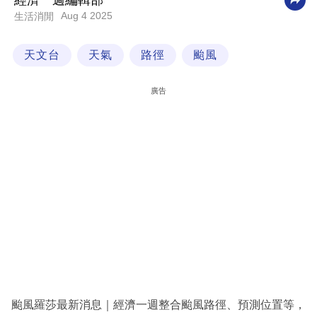
經濟一週編輯部
Aug 4 2025
生活消閒
科
技
天文台
天氣
路徑
颱風
職
場
廣告
生
活
時
事
專
欄
訂
閱
專
颱風羅莎最新消息｜經濟一週整合颱風路徑、預測位置等，
區