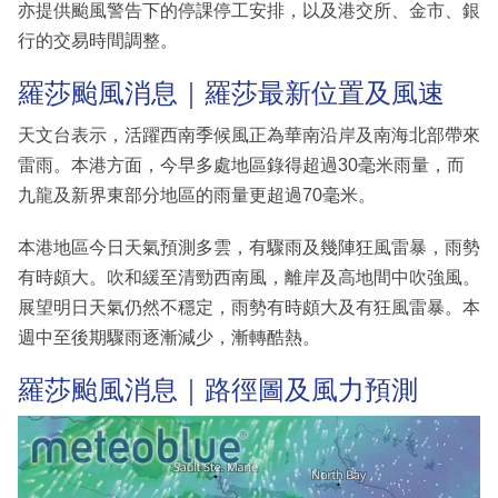
亦提供颱風警告下的停課停工安排，以及港交所、金市、銀
行的交易時間調整。
羅莎颱風消息｜羅莎最新位置及風速
天文台表示，活躍西南季候風正為華南沿岸及南海北部帶來
雷雨。本港方面，今早多處地區錄得超過30毫米雨量，而
九龍及新界東部分地區的雨量更超過70毫米。
本港地區今日天氣預測多雲，有驟雨及幾陣狂風雷暴，雨勢
有時頗大。吹和緩至清勁西南風，離岸及高地間中吹強風。
展望明日天氣仍然不穩定，雨勢有時頗大及有狂風雷暴。本
週中至後期驟雨逐漸減少，漸轉酷熱。
羅莎颱風消息｜路徑圖及風力預測