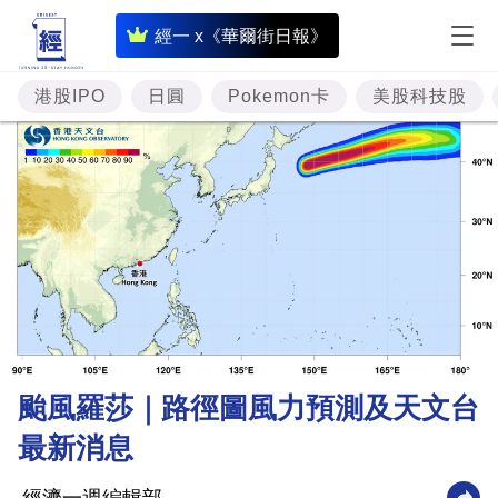
即
經一 x《華爾街日報》
時
財
港股IPO
日圓
Pokemon卡
美股科技股
經
專
題
投
資
樓
市
理
颱風羅莎｜路徑圖風力預測及天文台
財
最新消息
商
業