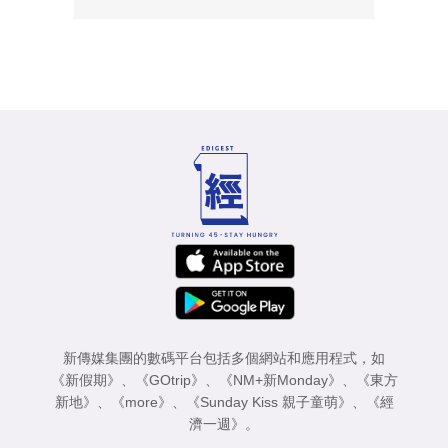
新傳媒集團的數碼平台包括多個網站和應用程式，如
《新假期》
、
《GOtrip》
、
《NM+新Monday》
、
《東方
新地》
、
《more》
、
《Sunday Kiss 親子童萌》
、
《經
濟一週》
。