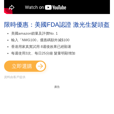
限時優惠：美國FDA認證 激光生髮頭盔
美國amazon鎖量及評價No. 1
輸入「NMG100」優惠碼額外減$100
香港用家真實試用 8週後效果已經顯著
每週使用3次、每日25分鐘 髮量明顯增加
立即選購
資料由客戶提供
廣告