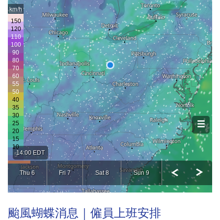
颱風蝴蝶消息｜僱員上班安排