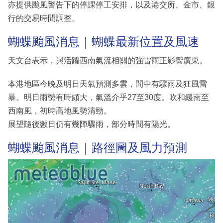
亦提供颱風警告下的停課停工安排，以及港交所、金市、銀
行的交易時間調整。
蝴蝶颱風消息｜蝴蝶最新位置及風速
天文台表示，與活躍西南氣流相關的強雷雨正影響廣東。
本港地區今晚及明日天氣預測多雲，間中有驟雨及狂風雷
暴。明日雨勢有時頗大，氣溫介乎27至30度。吹和緩南至
西南風，初時高地風勢清勁。
展望隨後數日仍有幾陣驟雨，部分時間有陽光。
蝴蝶颱風消息｜路徑圖及風力預測