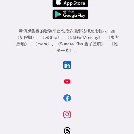
新傳媒集團的數碼平台包括多個網站和應用程式，如
《新假期》
、
《GOtrip》
、
《NM+新Monday》
、
《東方
新地》
、
《more》
、
《Sunday Kiss 親子童萌》
、
《經
濟一週》
。