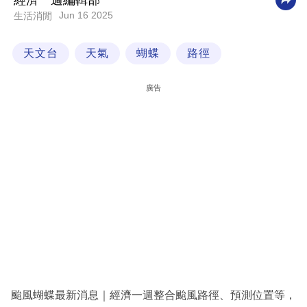
經濟一週編輯部
Jun 16 2025
生活消閒
科
技
天文台
天氣
蝴蝶
路徑
職
場
廣告
生
活
時
事
專
欄
訂
閱
專
颱風蝴蝶最新消息｜經濟一週整合颱風路徑、預測位置等，
區