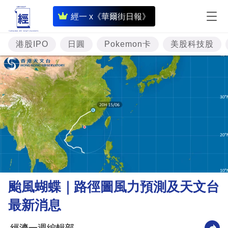
即
經一 x《華爾街日報》
時
財
港股IPO
日圓
Pokemon卡
美股科技股
經
專
題
投
資
樓
市
理
颱風蝴蝶｜路徑圖風力預測及天文台
財
最新消息
商
業