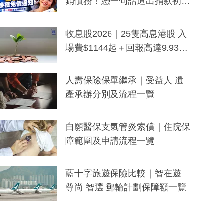
銷債務！憑一句話道出捐款初
衷：加州26萬人接獲免債通知、
一度被誤當詐騙手段
收息股2026｜25隻高息港股 入
場費$1144起＋回報高達9.93
厘！持續更新
人壽保險保單繼承｜受益人 遺
產承辦分別及流程一覽
自願醫保支氣管炎索償｜住院保
障範圍及申請流程一覽
藍十字旅遊保險比較｜智在遊
尊尚 智選 郵輪計劃保障額一覽