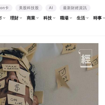
mon卡
美股科技股
AI
最新財經資訊
市
理財
商業
科技
職場
生活
時事