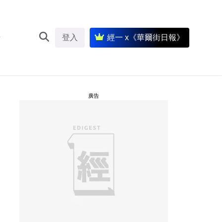
登入
經一 x《華爾街日報》
廣告