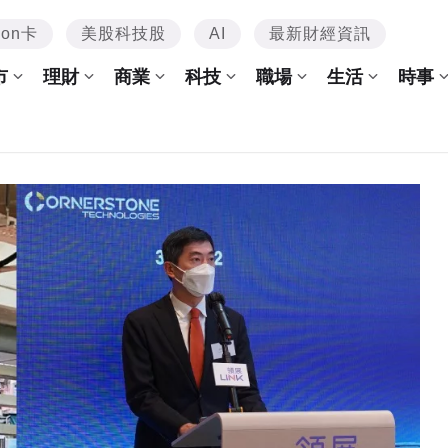
mon卡
美股科技股
AI
最新財經資訊
市
理財
商業
科技
職場
生活
時事