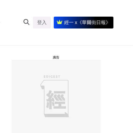
登入
經一 x《華爾街日報》
廣告