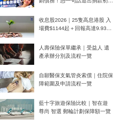
銷債務！憑一句話道出捐款初
衷：加州26萬人接獲免債通知、
一度被誤當詐騙手段
收息股2026｜25隻高息港股 入
場費$1144起＋回報高達9.93
厘！持續更新
人壽保險保單繼承｜受益人 遺
產承辦分別及流程一覽
自願醫保支氣管炎索償｜住院保
障範圍及申請流程一覽
藍十字旅遊保險比較｜智在遊
尊尚 智選 郵輪計劃保障額一覽