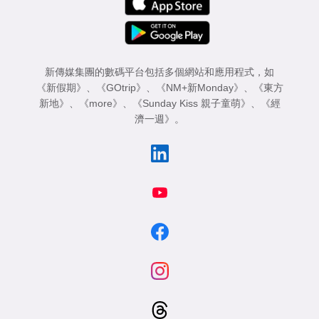
新傳媒集團的數碼平台包括多個網站和應用程式，如
《新假期》
、
《GOtrip》
、
《NM+新Monday》
、
《東方
新地》
、
《more》
、
《Sunday Kiss 親子童萌》
、
《經
濟一週》
。