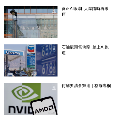
食正AI浪潮 大摩隨時再破
頂
石油龍頭雪佛龍 踏上AI跑
道
何解要清倉輝達｜格爾專欄