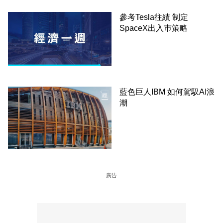
參考Tesla往績 制定
SpaceX出入巿策略
藍色巨人IBM 如何駕馭AI浪
潮
廣告