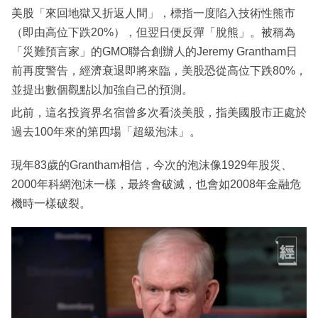
美股「來回地獄又折返人間」，標指一度陷入技術性熊市
（即由高位下跌20%），但翌日便反彈「脫熊」。被稱為
「災難預言家」的GMO聯合創辦人的Jeremy Grantham日
前再度警告，經濟衰退即將來臨，美股恐從高位下跌80%，
並提出數個觀點以加強自己的預測。
此前，這名投資界名宿曾多次看淡美股，指美國股市正處於
過去100年來的第四場「超級泡沫」。
現年83歲的Grantham相信，今次的泡沫像1929年股災、
2000年科網泡沫一樣，最終會破滅，也會如2008年金融危
機時一樣破裂。