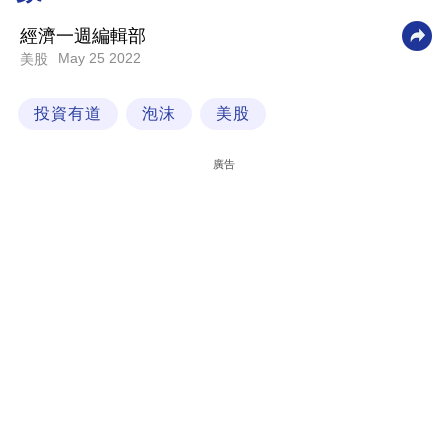
科
經濟一週編輯部
技
May 25 2022
美股
職
投資有道
泡沫
美股
場
生
廣告
活
時
事
專
欄
訂
閱
專
區