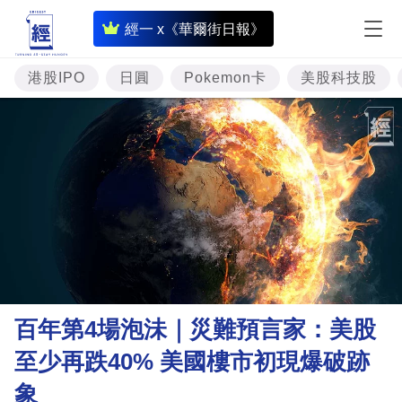
即
經一 x《華爾街日報》
時
財
港股IPO
日圓
Pokemon卡
美股科技股
經
專
題
投
資
樓
市
理
百年第4場泡沬｜災難預言家：美股
財
至少再跌40% 美國樓市初現爆破跡
商
象
業