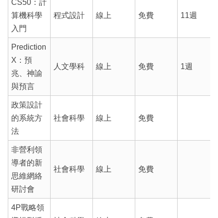
CS50：計
算機科學
程式設計
線上
免費
11週
入門
Prediction
X：預
人文學科
線上
免費
1週
兆、神諭
與預言
政策設計
的系統方
社會科學
線上
免費
法
非營利領
導者的新
社會科學
線上
免費
思維網絡
研討會
4P戰略領