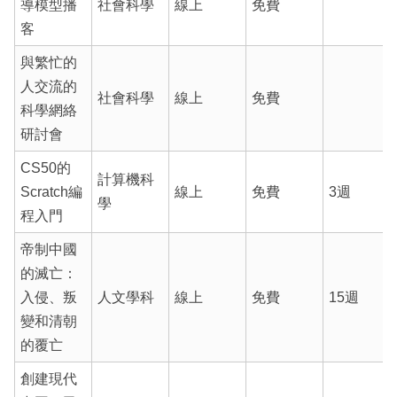
導模型播
社會科學
線上
免費
客
與繁忙的
人交流的
社會科學
線上
免費
科學網絡
研討會
CS50的
計算機科
Scratch編
線上
免費
3週
學
程入門
帝制中國
的滅亡：
入侵、叛
人文學科
線上
免費
15週
變和清朝
的覆亡
創建現代