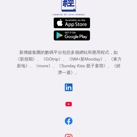
新傳媒集團的數碼平台包括多個網站和應用程式，如
《新假期》
、
《GOtrip》
、
《NM+新Monday》
、
《東方
新地》
、
《more》
、
《Sunday Kiss 親子童萌》
、
《經
濟一週》
。