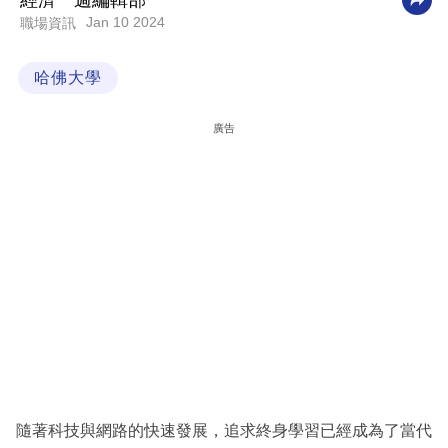
經濟一週編輯部
Jan 10 2024
職場資訊
科
技
哈佛大學
職
場
廣告
生
活
時
事
專
欄
訂
閱
專
隨著科技與網路的快速發展，追求終身學習已經成為了當代
區