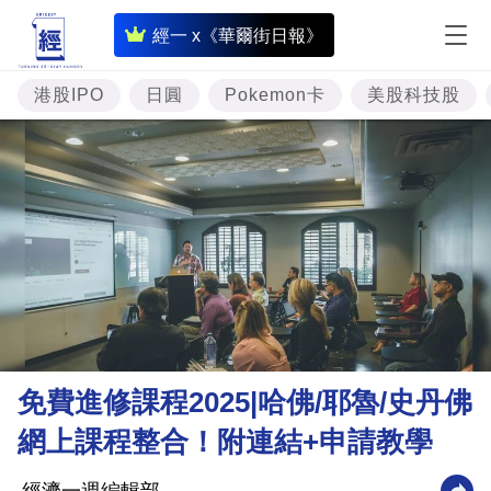
即
經一 x《華爾街日報》
時
財
港股IPO
日圓
Pokemon卡
美股科技股
經
專
題
投
資
樓
市
理
免費進修課程2025|哈佛/耶魯/史丹佛
財
網上課程整合！附連結+申請教學
商
業