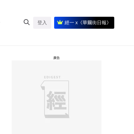
登入
經一 x《華爾街日報》
廣告