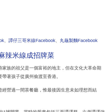
ok
、
譚仔三哥米線Facebook
、
丸龜製麵Facebook
 麻辣米線成招牌菜
時家族的祖父是一個富裕的地主，但在文化大革命期
要帶著孩子從廣州偷渡至香港。
曾經營過一間茶餐廳，惟最後因生意未如理想而結
隆街1號開業，當時的股東包括三哥譚澤群、六弟譚澤強