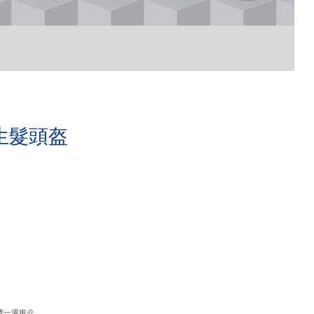
生髮頭盔
濟一週推介