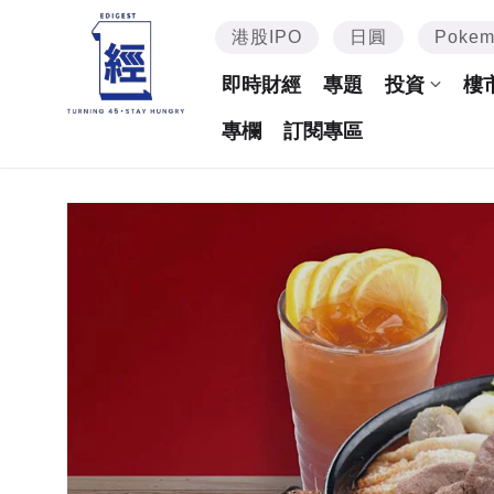
港股IPO
日圓
Poke
即時財經
專題
投資
樓
專欄
訂閱專區