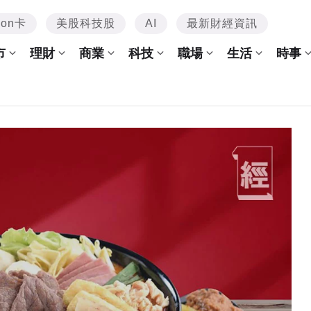
mon卡
美股科技股
AI
最新財經資訊
市
理財
商業
科技
職場
生活
時事