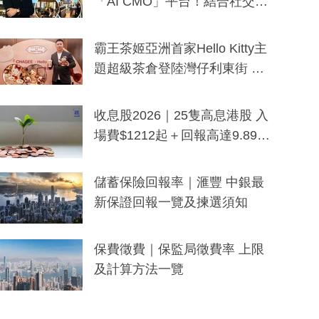
「AI CMO」平台！結合社交聆
聽與廣東話大模型 助中小企數
分鐘生成「貼地」宣傳短片
霸王茶姬亞洲首家Hello Kitty主
題超級茶倉登陸灣仔利東街 推
出首創「伯爵紅茶色」Hello Kitt
y及香港限定特調系列
收息股2026｜25隻高息港股 入
場費$1212起＋回報高達9.89
厘！持續更新
儲蓄保險回報率｜滙豐 中銀最
新保證回報一覽及揀選須知
保費徵費｜保監局徵費率 上限
及計算方法一覽