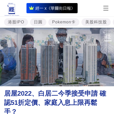
即
經一 x《華爾街日報》
時
財
港股IPO
日圓
Pokemon卡
美股科技股
經
專
題
投
資
樓
市
理
居屋2022、白居二今季接受申請 確
財
認51折定價、家庭入息上限再鬆
商
手？
業