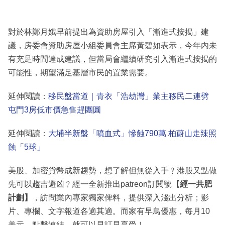
對於林鄭月娥早前提出為資助房屋引入「漸進式按揭」建
議，房委會資助房屋小組委員會主席黃碧如表示，今年內未
有充足時間達成建議，但當局會繼續研究引入漸進式按揭的
可能性，期望滿足基層市民的置業需要。
延伸閱讀：
移民盤當道｜青衣「浩劫灣」業主移民二連劈
屯門3房低市價急售趕團圓
延伸閱讀：
大埔半新盤「噴血式」慘蝕790萬 柏蔚山走辣照
蝕「5球」
美股、加密貨幣成新趨勢，想了解但無從入手﹖港股又點做
先可以趨吉避凶﹖經一全新推出patreon訂閱號
【經一共肥
計劃】
，訪問業內專家獨家俾料，提供深入淺出分析；影
片、專欄、文字報道各適其適。而家有早鳥優惠，每月10
美元，點擊連結，就可以早訂早享受﹗