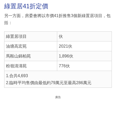
綠置居41折定價
另一方面，房委會將以市價41折推售3個新綠置居項目，包
括：
綠置居項目
伙
油塘高宏苑
2021伙
馬鞍山錦柏苑
1,896伙
粉嶺清濤苑
776伙
1.合共4,693
2.臨時平均售價由最低約79萬元至最高286萬元
廣告