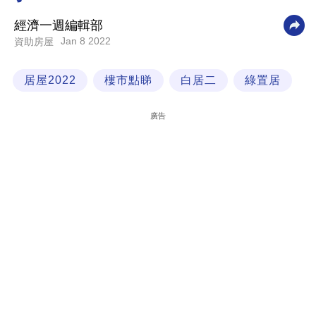
科
經濟一週編輯部
技
Jan 8 2022
資助房屋
職
居屋2022
樓市點睇
白居二
綠置居
場
生
廣告
活
時
事
專
欄
訂
閱
專
區