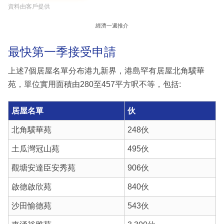
資料由客戶提供
經濟一週推介
最快第一季接受申請
上述7個居屋名單分布港九新界，港島罕有居屋北角驥華
苑，單位實用面積由280至457平方呎不等，包括:
居屋名單
伙
北角驥華苑
248伙
土瓜灣冠山苑
495伙
觀塘安達臣安秀苑
906伙
啟德啟欣苑
840伙
沙田愉德苑
543伙