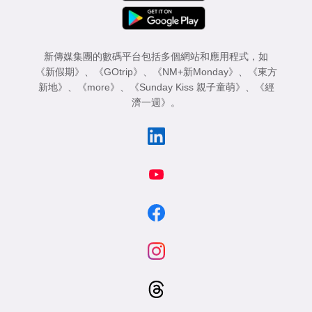
新傳媒集團的數碼平台包括多個網站和應用程式，如
《新假期》
、
《GOtrip》
、
《NM+新Monday》
、
《東方
新地》
、
《more》
、
《Sunday Kiss 親子童萌》
、
《經
濟一週》
。