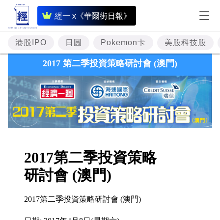
即
經一 x《華爾街日報》
時
財
港股IPO
日圓
Pokemon卡
美股科技股
經
專
題
投
資
樓
市
理
財
商