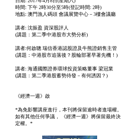
業
科
技
職
場
生
活
時
事
專
欄
訂
閱