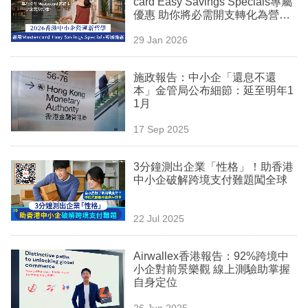
card Easy Savings Specials專屬
業
優惠 助你將必需開支轉化為營運
動力
科
29 Jan 2026
技
施政報告：中小企「還息不還
職
本」金管局公布細節：延至明年1
1月
場
17 Sep 2025
生
活
3分鐘測出企業「性格」！助香港
中小企破解跨境支付難題闖全球
時
事
22 Jul 2025
專
欄
Airwallex香港報告：92%跨境中
小企對前景樂觀 線上測驗助掌握
訂
自身定位
閱
26 Jun 2025