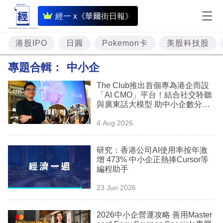
即
經一 x《華爾街日報》
時
財
港股IPO
日圓
Pokemon卡
美股科技股
經
專題合輯：
中小企
專
The Club推出首個專為港企而設
題
「AI CMO」平台！結合社交聆聽
與廣東話大模型 助中小企數分鐘
投
生成「貼地」宣傳短片
4 Aug 2026
資
樓
研究：香港公司AI使用率按年激
增 473% 中小企正熱捧Cursor等
市
編程助手
理
23 Jun 2026
財
2026中小企營運攻略 善用Master
商