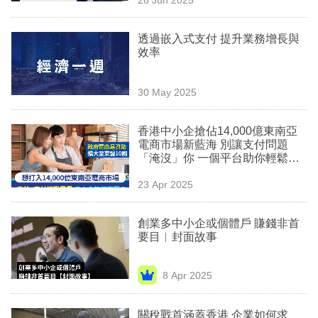
專
區
透過嵌入式支付 提升業務增長與
效率
30 May 2025
香港中小企搶佔14,000億東南亞
電商市場新藍海 別讓支付問題
「淹沒」你 一個平台助你輕鬆拓
展全球業務！
23 Apr 2025
創業多中小企或個體戶 賺錢非首
要目︳封面故事
8 Apr 2025
關稅戰首涵蓋香港 企業如何求