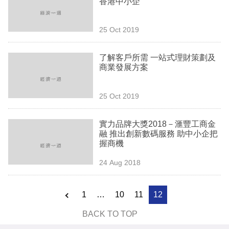
香港中小企
業
科
25 Oct 2019
技
了解客戶所需 一站式理財策劃及
職
商業發展方案
場
25 Oct 2019
生
活
實力品牌大獎2018－滙豐工商金
融 推出創新數碼服務 助中小企把
時
握商機
事
24 Aug 2018
專
欄
1
…
10
11
12
訂
BACK TO TOP
閱