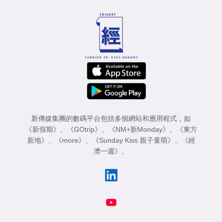
專
區
新傳媒集團的數碼平台包括多個網站和應用程式，如
《新假期》
、
《GOtrip》
、
《NM+新Monday》
、
《東方
新地》
、
《more》
、
《Sunday Kiss 親子童萌》
、
《經
濟一週》
。