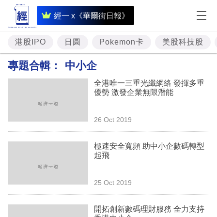
即
經一 x《華爾街日報》
時
財
港股IPO
日圓
Pokemon卡
美股科技股
經
專題合輯：
中小企
專
全港唯一三重光纖網絡 發揮多重
題
優勢 激發企業無限潛能
投
26 Oct 2019
資
樓
極速安全寬頻 助中小企數碼轉型
起飛
市
理
25 Oct 2019
財
開拓創新數碼理財服務 全力支持
商