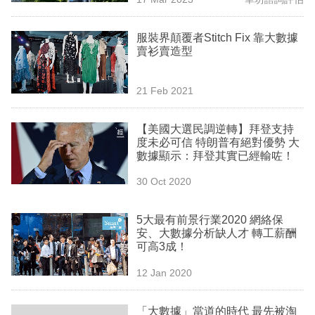
專
區
服裝界顛覆者Stitch Fix 靠大數據
賣衫賣造型
21 Feb 2021
【美國大選民調逆轉】拜登支持
度未必可信 特朗普有絕對優勢 大
數據顯示：拜登其實已經輸咗！
30 Oct 2020
5大最有前景行業2020 網絡保
安、大數據分析缺人才 轉工薪酬
可高3成！
12 Jan 2020
「大數據」當道的時代 最先被淘