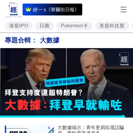
即
經一 x《華爾街日報》
時
財
港股IPO
日圓
Pokemon卡
美股科技股
經
專題合輯：
大數據
專
題
投
資
樓
市
理
財
大數據揭示：青年更易陷電話騙
商