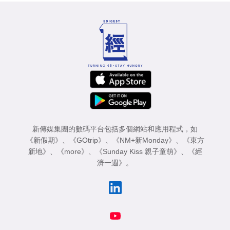
新傳媒集團的數碼平台包括多個網站和應用程式，如
《新假期》
、
《GOtrip》
、
《NM+新Monday》
、
《東方
新地》
、
《more》
、
《Sunday Kiss 親子童萌》
、
《經
濟一週》
。