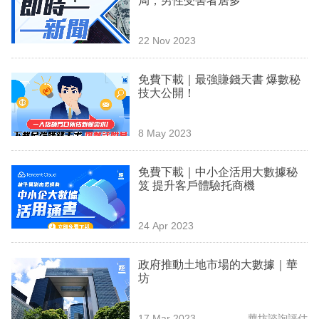
局，男性受害者居多
業
科
22 Nov 2023
技
免費下載｜最強賺錢天書 爆數秘
職
技大公開！
場
8 May 2023
生
活
免費下載｜中小企活用大數據秘
笈 提升客戶體驗托商機
時
事
24 Apr 2023
專
欄
政府推動土地市場的大數據｜華
坊
訂
閱
17 Mar 2023
華坊諮詢評估