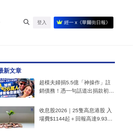
登入
經一 x《華爾街日報》
最新文章
超模夫婦捐5.5億「神操作」註
銷債務！憑一句話道出捐款初
衷：加州26萬人接獲免債通知、
一度被誤當詐騙手段
收息股2026｜25隻高息港股 入
場費$1144起＋回報高達9.93
厘！持續更新