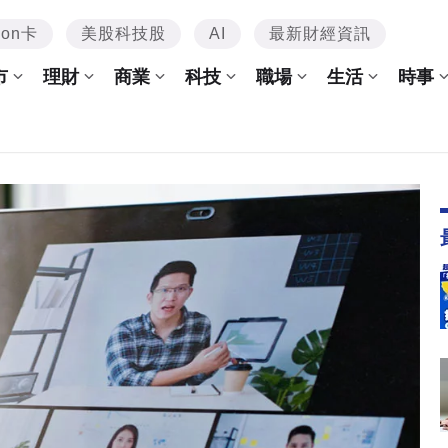
mon卡
美股科技股
AI
最新財經資訊
市
理財
商業
科技
職場
生活
時事