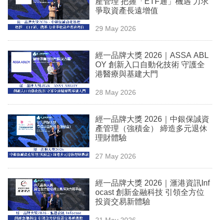
產管理 把握「ETF通」機遇 力求
業
爭取資產長遠增值
科
29 May 2026
技
經一品牌大獎 2026｜ASSA ABL
職
OY 創新入口自動化技術 守護全
港醫療與基建大門
場
28 May 2026
生
活
經一品牌大獎 2026｜中銀保誠資
產管理（強積金） 締造多元退休
時
理財體驗
事
27 May 2026
專
欄
經一品牌大獎 2026｜滙港資訊Inf
ocast 創新金融科技 引領全方位
訂
投資交易新體驗
閱
21 May 2026