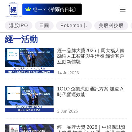
即
經一 x《華爾街日報》
時
財
港股IPO
日圓
Pokemon卡
美股科技股
經
經一活動
專
經一品牌大獎2026｜周大福人壽
題
融匯人工智能與生活圈 締造客戶
互動新體驗
投
14 Jul 2026
資
樓
1O1O 企業流動通訊方案 加速 AI
時代營運效能
市
理
2 Jun 2026
財
經一品牌大獎 2026｜中銀保誠資
商