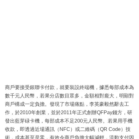
商戶要接受銀聯卡付款，就要裝設終端機，據悉每部成本為
數千元人民幣，若果分店數目眾多，金額相對龐大，明顯對
商戶構成一定負擔。發現了市場痛點，李英豪毅然辭去工
作，於2010年創業，並於2011年正式創辦QFPay錢方，研
發出藍芽碌卡機，每部成本不足200元人民幣。若果用手機
收款，即透過近場通訊（NFC）或二維碼（QR Code）技
術，成本甚至是零，有效令商戶負擔大幅減輕，流動支付因