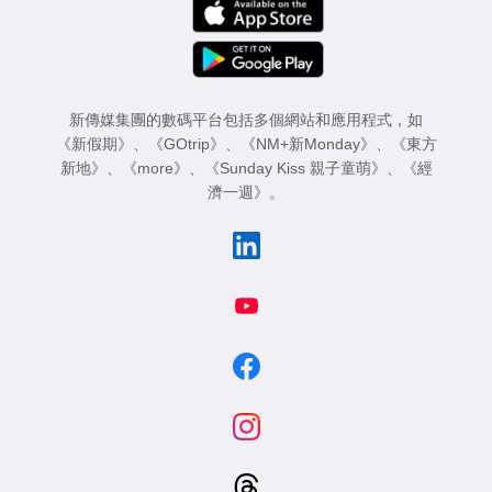
新傳媒集團的數碼平台包括多個網站和應用程式，如
《新假期》
、
《GOtrip》
、
《NM+新Monday》
、
《東方
新地》
、
《more》
、
《Sunday Kiss 親子童萌》
、
《經
濟一週》
。