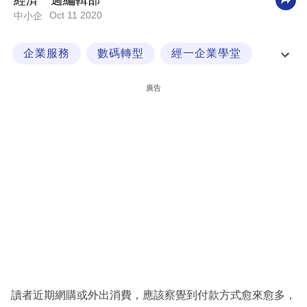
經濟一週編輯部
Oct 11 2020
中小企
科
技
企業服務
數碼轉型
經一企業學堂
職
職場制勝
場
廣告
生
活
時
事
專
欄
訂
閱
專
讀者近期網購或外出消費，應該察覺到付款方式愈來愈多，
區