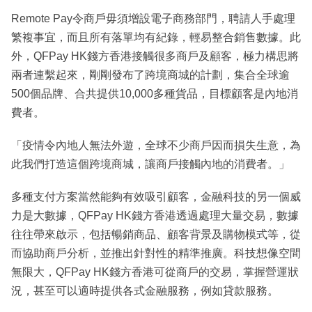
Remote Pay令商戶毋須增設電子商務部門，聘請人手處理
繁複事宜，而且所有落單均有紀錄，輕易整合銷售數據。此
外，QFPay HK錢方香港接觸很多商戶及顧客，極力構思將
兩者連繫起來，剛剛發布了跨境商城的計劃，集合全球逾
500個品牌、合共提供10,000多種貨品，目標顧客是內地消
費者。
「疫情令內地人無法外遊，全球不少商戶因而損失生意，為
此我們打造這個跨境商城，讓商戶接觸內地的消費者。」
多種支付方案當然能夠有效吸引顧客，金融科技的另一個威
力是大數據，QFPay HK錢方香港透過處理大量交易，數據
往往帶來啟示，包括暢銷商品、顧客背景及購物模式等，從
而協助商戶分析，並推出針對性的精準推廣。科技想像空間
無限大，QFPay HK錢方香港可從商戶的交易，掌握營運狀
況，甚至可以適時提供各式金融服務，例如貸款服務。