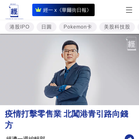
即
經一 x《華爾街日報》
時
財
港股IPO
日圓
Pokemon卡
美股科技股
經
專
題
投
資
樓
市
理
疫情打擊零售業 北闖港青引路向錢
財
方
商
業