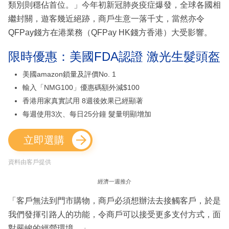
類別則穩佔首位。」今年初新冠肺炎疫症爆發，全球各國相
繼封關，遊客幾近絕跡，商戶生意一落千丈，當然亦令
QFPay錢方在港業務（QFPay HK錢方香港）大受影響。
限時優惠：美國FDA認證 激光生髮頭盔
美國amazon鎖量及評價No. 1
輸入「NMG100」優惠碼額外減$100
香港用家真實試用 8週後效果已經顯著
每週使用3次、每日25分鐘 髮量明顯增加
立即選購
資料由客戶提供
經濟一週推介
「客戶無法到門市購物，商戶必須想辦法去接觸客戶，於是
我們發揮引路人的功能，令商戶可以接受更多支付方式，面
對嚴峻的經營環境。」