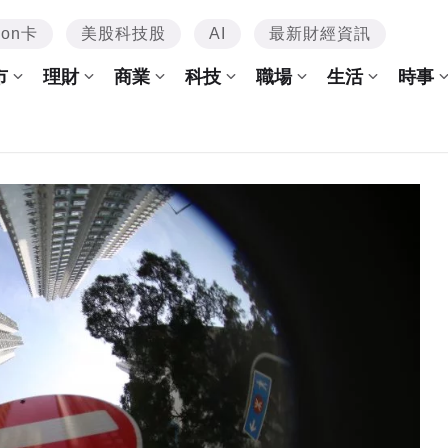
mon卡
美股科技股
AI
最新財經資訊
市
理財
商業
科技
職場
生活
時事