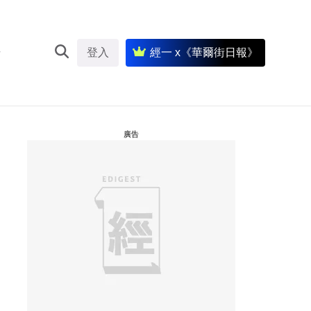
登入
經一 x《華爾街日報》
廣告