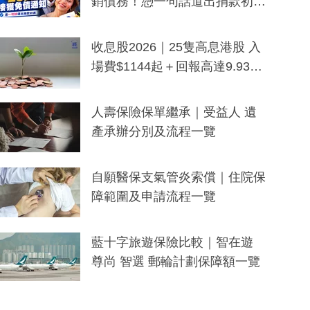
銷債務！憑一句話道出捐款初
衷：加州26萬人接獲免債通知、
一度被誤當詐騙手段
收息股2026｜25隻高息港股 入
場費$1144起＋回報高達9.93
厘！持續更新
人壽保險保單繼承｜受益人 遺
產承辦分別及流程一覽
自願醫保支氣管炎索償｜住院保
障範圍及申請流程一覽
藍十字旅遊保險比較｜智在遊
尊尚 智選 郵輪計劃保障額一覽