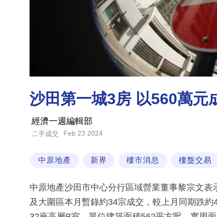
沙田第一城3房 以560萬元
經濟一週編輯部
Feb 23 2024
二手成交
中原地產
新界
樓市消息
樓盤交易
中原地產沙田市中心分行區域營業董事黎宗文表
及大圍區本月暫錄約34宗成交，較上月同期跌約
32座高層B室，單位建築面積562平方呎，實用面