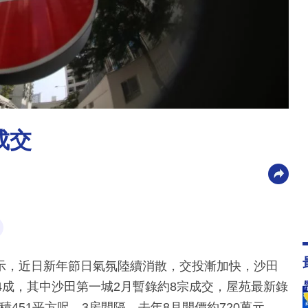
成交
示，近日新年節日氣氛陸續消散，交投漸加快，沙田
4成，其中沙田第一城2月暫錄約8宗成交，屋苑最新錄
積451平方呎，3房間隔，去年8月開價約720萬元，