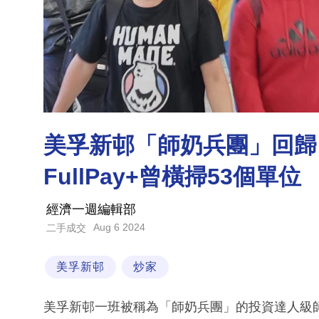
美孚新邨「師奶兵團」回歸
FullPay+曾橫掃53個單位
經濟一週編輯部
Aug 6 2024
二手成交
美孚新邨
炒家
美孚新邨一班被稱為「師奶兵團」的投資達人級