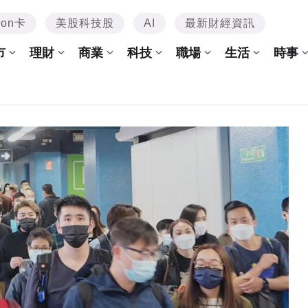
mon卡
美股科技股
AI
最新財經資訊
市
理財
商業
科技
職場
生活
時事