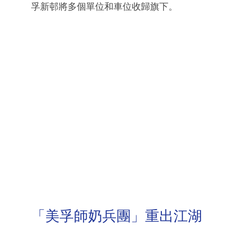
孚新邨將多個單位和車位收歸旗下。
「美孚師奶兵團」重出江湖