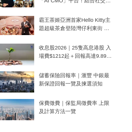
「AI CMO」平台！結合社交聆
聽與廣東話大模型 助中小企數
分鐘生成「貼地」宣傳短片
霸王茶姬亞洲首家Hello Kitty主
題超級茶倉登陸灣仔利東街 推
出首創「伯爵紅茶色」Hello Kitt
y及香港限定特調系列
收息股2026｜25隻高息港股 入
場費$1212起＋回報高達9.89
厘！持續更新
儲蓄保險回報率｜滙豐 中銀最
新保證回報一覽及揀選須知
保費徵費｜保監局徵費率 上限
及計算方法一覽