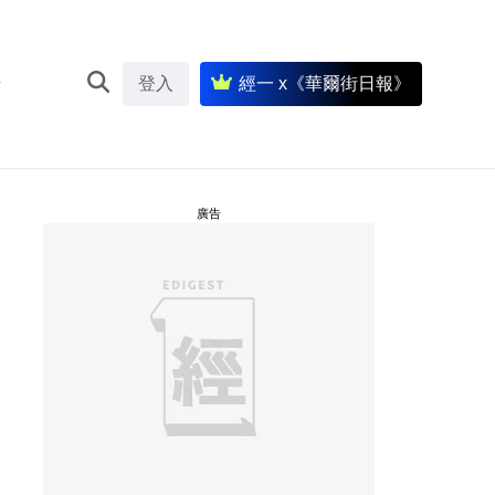
登入
經一 x《華爾街日報》
廣告