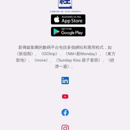
新傳媒集團的數碼平台包括多個網站和應用程式，如
《新假期》
、
《GOtrip》
、
《NM+新Monday》
、
《東方
新地》
、
《more》
、
《Sunday Kiss 親子童萌》
、
《經
濟一週》
。