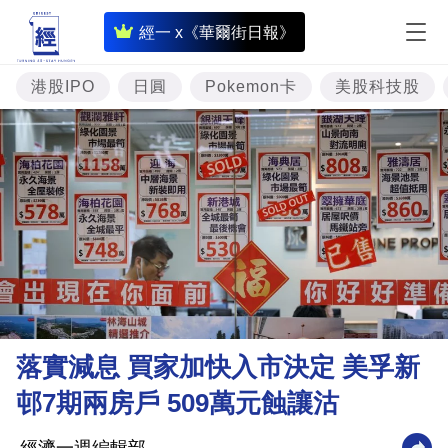
即
經一 x《華爾街日報》
時
財
港股IPO
日圓
Pokemon卡
美股科技股
經
專
題
投
資
樓
市
理
落實減息 買家加快入市決定 美孚新
財
邨7期兩房戶 509萬元蝕讓沽
商
業