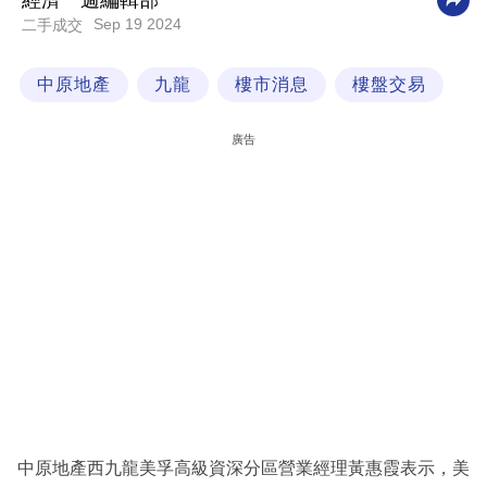
經濟一週編輯部
Sep 19 2024
二手成交
科
技
中原地產
九龍
樓市消息
樓盤交易
職
場
廣告
生
活
時
事
專
欄
訂
閱
專
中原地產西九龍美孚高級資深分區營業經理黃惠霞表示，美
區