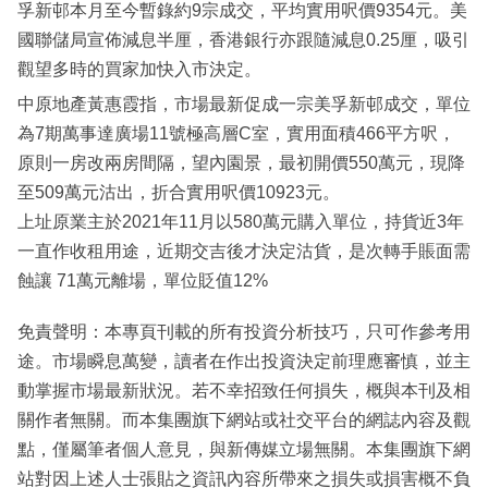
孚新邨本月至今暫錄約9宗成交，平均實用呎價9354元。美
國聯儲局宣佈減息半厘，香港銀行亦跟隨減息0.25厘，吸引
觀望多時的買家加快入市決定。
中原地產黃惠霞指，市場最新促成一宗美孚新邨成交，單位
為7期萬事達廣場11號極高層C室，實用面積466平方呎，
原則一房改兩房間隔，望內園景，最初開價550萬元，現降
至509萬元沽出，折合實用呎價10923元。
上址原業主於2021年11月以580萬元購入單位，持貨近3年
一直作收租用途，近期交吉後才決定沽貨，是次轉手賬面需
蝕讓 71萬元離場，單位貶值12%
免責聲明：本專頁刊載的所有投資分析技巧，只可作參考用
途。市場瞬息萬變，讀者在作出投資決定前理應審慎，並主
動掌握市場最新狀況。若不幸招致任何損失，概與本刊及相
關作者無關。而本集團旗下網站或社交平台的網誌內容及觀
點，僅屬筆者個人意見，與新傳媒立場無關。本集團旗下網
站對因上述人士張貼之資訊內容所帶來之損失或損害概不負