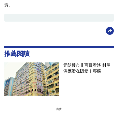
責。
推薦閱讀
元朗樓市非盲目看淡 村屋
供應潛在隱憂︳專欄
廣告