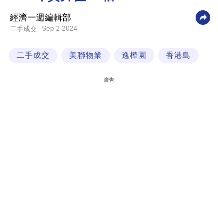
科
經濟一週編輯部
技
Sep 2 2024
二手成交
職
二手成交
美聯物業
逸樺園
香港島
場
生
廣告
活
時
事
專
欄
訂
閱
專
區