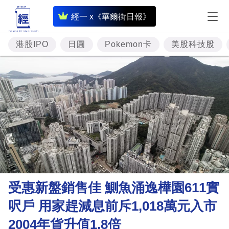
即
經一 x《華爾街日報》
時
財
港股IPO
日圓
Pokemon卡
美股科技股
經
專
題
投
資
樓
市
理
受惠新盤銷售佳 鰂魚涌逸樺園611實
財
呎戶 用家趕減息前斥1,018萬元入市
商
2004年貨升值1.8倍
業