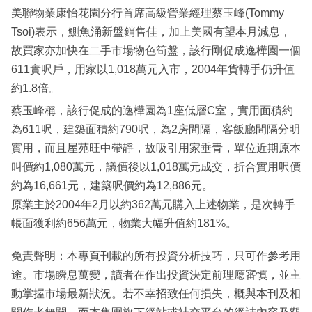
美聯物業康怡花園分行首席高級營業經理蔡玉峰(Tommy
Tsoi)表示，鰂魚涌新盤銷售佳，加上美國有望本月減息，
故買家亦加快在二手市場物色筍盤，該行剛促成逸樺園一個
611實呎戶，用家以1,018萬元入市，2004年貨轉手仍升值
約1.8倍。
蔡玉峰稱，該行促成的逸樺園為1座低層C室，實用面積約
為611呎，建築面積約790呎，為2房間隔，客飯廳間隔分明
實用，而且屋苑旺中帶靜，故吸引用家垂青，單位近期原本
叫價約1,080萬元，議價後以1,018萬元成交，折合實用呎價
約為16,661元，建築呎價約為12,886元。
原業主於2004年2月以約362萬元購入上述物業，是次轉手
帳面獲利約656萬元，物業大幅升值約181%。
免責聲明：本專頁刊載的所有投資分析技巧，只可作參考用
途。市場瞬息萬變，讀者在作出投資決定前理應審慎，並主
動掌握市場最新狀況。若不幸招致任何損失，概與本刊及相