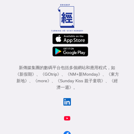
新傳媒集團的數碼平台包括多個網站和應用程式，如
《新假期》
、
《GOtrip》
、
《NM+新Monday》
、
《東方
新地》
、
《more》
、
《Sunday Kiss 親子童萌》
、
《經
濟一週》
。