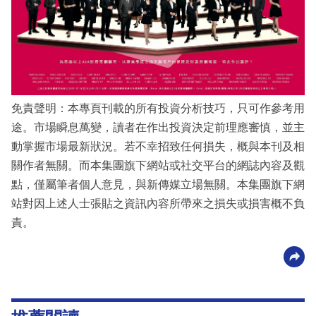
科
技
職
場
免責聲明：本專頁刊載的所有投資分析技巧，只可作參考用
生
途。市場瞬息萬變，讀者在作出投資決定前理應審慎，並主
活
動掌握市場最新狀況。若不幸招致任何損失，概與本刊及相
時
關作者無關。而本集團旗下網站或社交平台的網誌內容及觀
事
點，僅屬筆者個人意見，與新傳媒立場無關。本集團旗下網
站對因上述人士張貼之資訊內容所帶來之損失或損害概不負
專
責。
欄
訂
閱
專
區