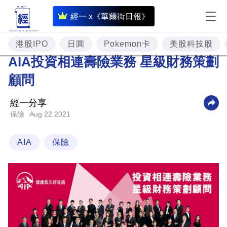
即
經一 x《華爾街日報》
時
財
港股IPO
日圓
Pokemon卡
美股科技股
經
AIA投資相連壽險業務 星級財務策劃
專
顧問
題
經一分享
投
Aug 22 2021
保險
資
樓
AIA
保險
市
理
財
商
業