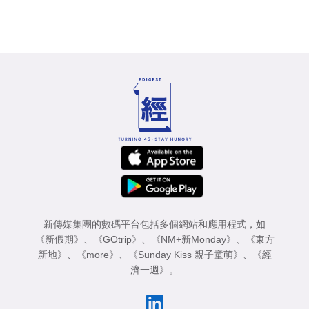
新傳媒集團的數碼平台包括多個網站和應用程式，如
《新假期》
、
《GOtrip》
、
《NM+新Monday》
、
《東方
新地》
、
《more》
、
《Sunday Kiss 親子童萌》
、
《經
濟一週》
。