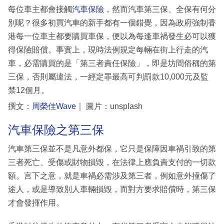
每位車主都會接觸
汽車保險
，然而汽車第三保、全保有何分
別呢？很多初買汽車的新手都有一個錯覺，因為政府強制香
港每一位車主都要購買車保，便以為每逢車禍發生必可以獲
得保險賠償。事實上，現時法例規定每輛在街上行走的汽
車，必需購買的是「第三者責任保險」，即是坊間俗稱的第
三保，否則屬違法，一經定罪最高可判罰款10,000元及監
禁12個月。
撰文：
周榮佳Wave
｜ 圖片：unsplash
汽車保險之第三保
汽車第三保並不是凡意外都保，它只是保障因車禍引致的第
三者死亡、受傷或財物損毀，在法律上應負責支付的一切款
額。言下之意，就是車禍必需涉及第三者，例如意外撞傷了
途人，或是導致別人車輛損毀，而對方要求賠償時，第三保
才會發揮作用。