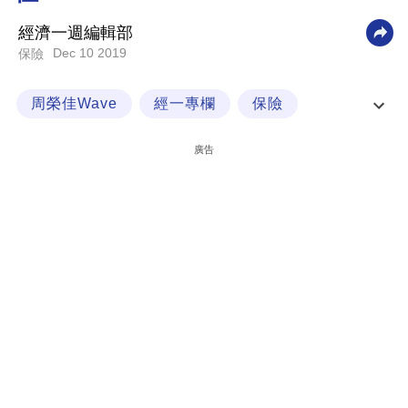
科
經濟一週編輯部
技
Dec 10 2019
保險
職
周榮佳Wave
經一專欄
保險
場
投資有道
生
廣告
活
時
事
專
欄
訂
閱
專
區