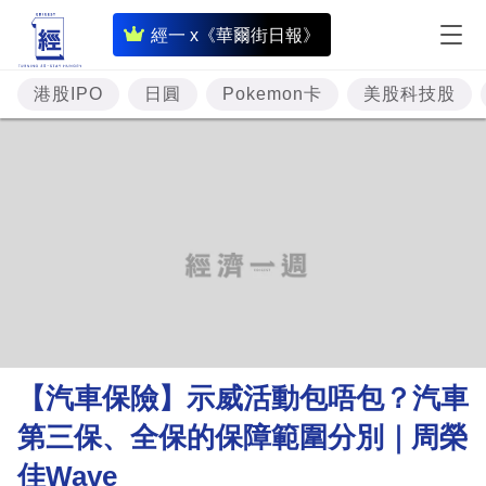
即
經一 x《華爾街日報》
時
財
港股IPO
日圓
Pokemon卡
美股科技股
經
專
題
投
資
樓
市
理
【汽車保險】示威活動包唔包？汽車
財
第三保、全保的保障範圍分別｜周榮
商
佳Wave
業