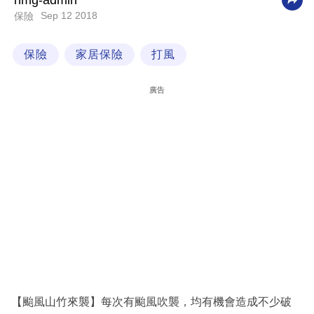
nmg-admin
Sep 12 2018
保險
科
技
保險
家居保險
打風
職
場
廣告
生
活
時
事
專
欄
訂
閱
專
【颱風山竹來襲】每次有颱風吹襲，均有機會造成不少破
區