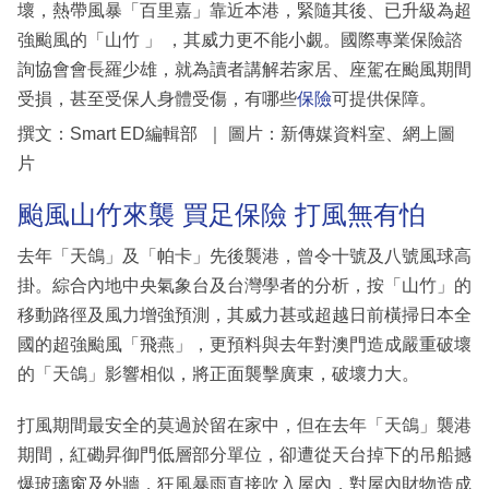
壞，熱帶風暴「百里嘉」靠近本港，緊隨其後、已升級為超
強颱風的「山竹 」 ，其威力更不能小覷。國際專業保險諮
詢協會會長羅少雄，就為讀者講解若家居、座駕在颱風期間
受損，甚至受保人身體受傷，有哪些
保險
可提供保障。
撰文：Smart ED編輯部 ｜ 圖片：新傳媒資料室、網上圖
片
颱風山竹來襲 買足保險 打風無有怕
去年「天鴿」及「帕卡」先後襲港，曾令十號及八號風球高
掛。綜合內地中央氣象台及台灣學者的分析，按「山竹」的
移動路徑及風力增強預測，其威力甚或超越日前橫掃日本全
國的超強颱風「飛燕」，更預料與去年對澳門造成嚴重破壞
的「天鴿」影響相似，將正面襲擊廣東，破壞力大。
打風期間最安全的莫過於留在家中，但在去年「天鴿」襲港
期間，紅磡昇御門低層部分單位，卻遭從天台掉下的吊船撼
爆玻璃窗及外牆，狂風暴雨直接吹入屋內，對屋內財物造成