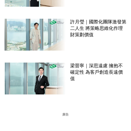
許月瑩｜國際化團隊激發第
二人生 將策略思維化作理
財策劃價值
梁晉寧｜深思遠慮 擁抱不
確定性 為客戶創造長遠價
值
廣告