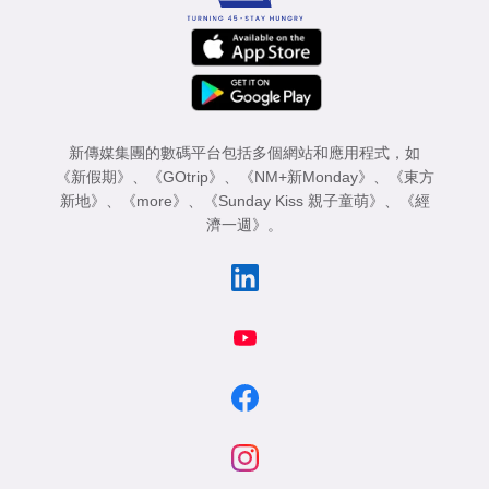
新傳媒集團的數碼平台包括多個網站和應用程式，如
《新假期》
、
《GOtrip》
、
《NM+新Monday》
、
《東方
新地》
、
《more》
、
《Sunday Kiss 親子童萌》
、
《經
濟一週》
。