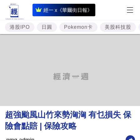
即
經一 x《華爾街日報》
時
財
港股IPO
日圓
Pokemon卡
美股科技股
經
專
題
投
資
樓
市
理
超強颱風山竹來勢洶洶 有乜損失 保
財
險會點賠 | 保險攻略
商
業