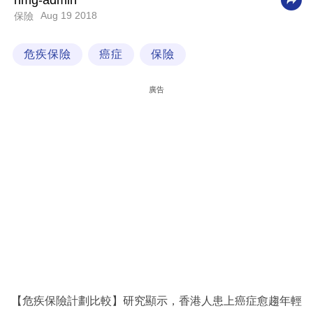
nmg-admin
Aug 19 2018
保險
科
技
危疾保險
癌症
保險
職
場
廣告
生
活
時
事
專
欄
訂
閱
專
【危疾保險計劃比較】研究顯示，香港人患上癌症愈趨年輕
區