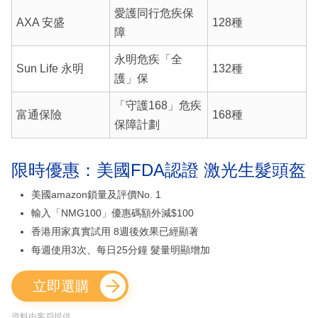
愛護同行危疾保
AXA 安盛
128種
障
永明危疾「全
Sun Life 永明
132種
護」保
「守護168」危疾
富通保險
168種
保障計劃
限時優惠：美國FDA認證 激光生髮頭盔
美國amazon鎖量及評價No. 1
輸入「NMG100」優惠碼額外減$100
香港用家真實試用 8週後效果已經顯著
每週使用3次、每日25分鐘 髮量明顯增加
立即選購
資料由客戶提供