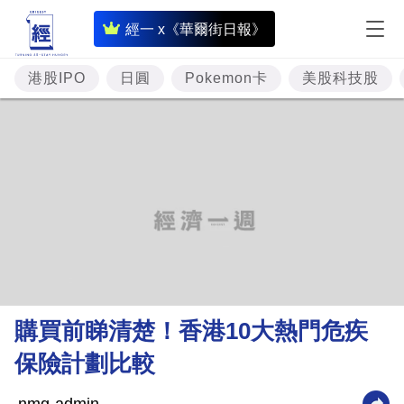
即
經一 x《華爾街日報》
時
財
港股IPO
日圓
Pokemon卡
美股科技股
經
專
題
投
資
樓
市
理
購買前睇清楚！香港10大熱門危疾
財
保險計劃比較
商
業