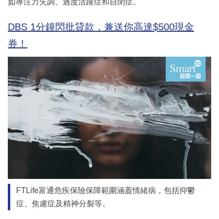
如專注力失調、過度活躍症和自閉症。
DBS 1分鐘閃批貸款，兼送你高達$500現金
券！
FTLife富通危疾保險保障範圍涵蓋情緒病，包括抑鬱
症、焦慮症及精神分裂等。