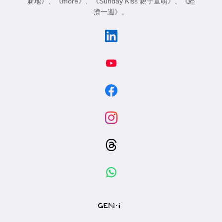
新地》
、
《more》
、
《Sunday Kiss 親子童萌》
、
《經
濟一週》
。