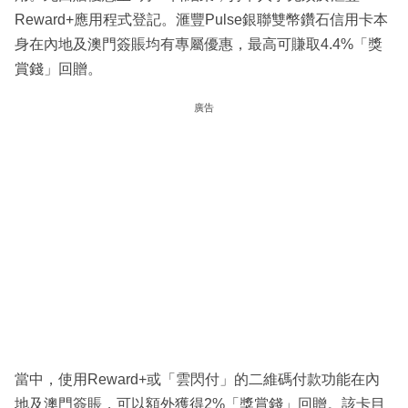
Reward+應用程式登記。滙豐Pulse銀聯雙幣鑽石信用卡本
身在內地及澳門簽賬均有專屬優惠，最高可賺取4.4%「獎
賞錢」回贈。
廣告
當中，使用Reward+或「雲閃付」的二維碼付款功能在內
地及澳門簽賬，可以額外獲得2%「獎賞錢」回贈。該卡目