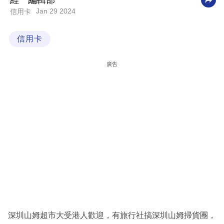
經一編輯部
Jan 29 2024
信用卡
科
技
信用卡
職
場
廣告
生
活
時
事
專
欄
訂
閱
專
深圳山姆超市大受港人歡迎，有旅行社搞深圳山姆掃貨團，
區