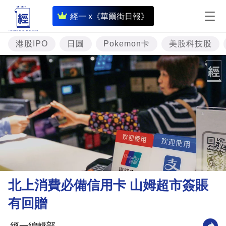
即
經一 x《華爾街日報》
時
財
港股IPO
日圓
Pokemon卡
美股科技股
經
專
題
投
資
樓
市
理
北上消費必備信用卡 山姆超市簽賬
財
有回贈
商
業