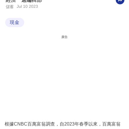
經濟一週編輯部
Jul 10 2023
儲蓄
科
技
現金
職
場
廣告
生
活
時
事
專
欄
訂
閱
專
根據CNBC百萬富翁調查，自2023年春季以來，百萬富翁
區