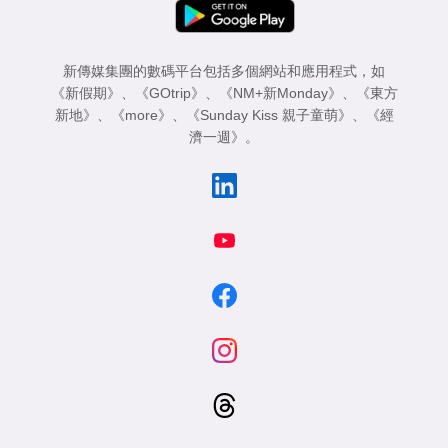
新傳媒集團的數碼平台包括多個網站和應用程式，如
《新假期》
、
《GOtrip》
、
《NM+新Monday》
、
《東方
新地》
、
《more》
、
《Sunday Kiss 親子童萌》
、
《經
濟一週》
。