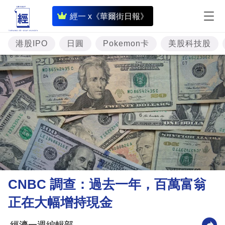
即
經一 x《華爾街日報》
時
財
港股IPO
日圓
Pokemon卡
美股科技股
經
專
題
投
資
樓
市
理
CNBC 調查：過去一年，百萬富翁
財
正在大幅增持現金
商
業