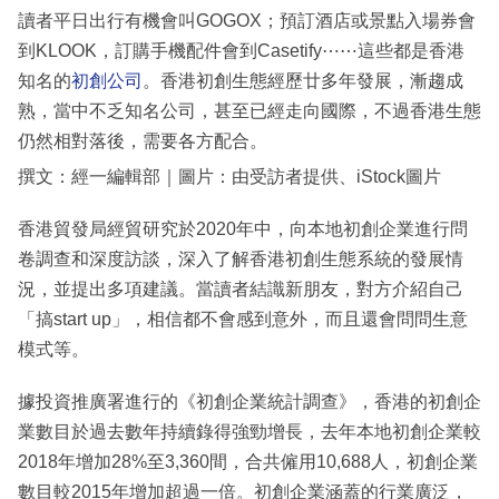
讀者平日出行有機會叫GOGOX；預訂酒店或景點入場券會
到KLOOK，訂購手機配件會到Casetify⋯⋯這些都是香港
知名的
初創公司
。香港初創生態經歷廿多年發展，漸趨成
熟，當中不乏知名公司，甚至已經走向國際，不過香港生態
仍然相對落後，需要各方配合。
撰文：經一編輯部｜圖片：由受訪者提供、iStock圖片
香港貿發局經貿研究於2020年中，向本地初創企業進行問
卷調查和深度訪談，深入了解香港初創生態系統的發展情
況，並提出多項建議。當讀者結識新朋友，對方介紹自己
「搞start up」，相信都不會感到意外，而且還會問問生意
模式等。
據投資推廣署進行的《初創企業統計調查》，香港的初創企
業數目於過去數年持續錄得強勁增長，去年本地初創企業較
2018年增加28%至3,360間，合共僱用10,688人，初創企業
數目較2015年增加超過一倍。初創企業涵蓋的行業廣泛，