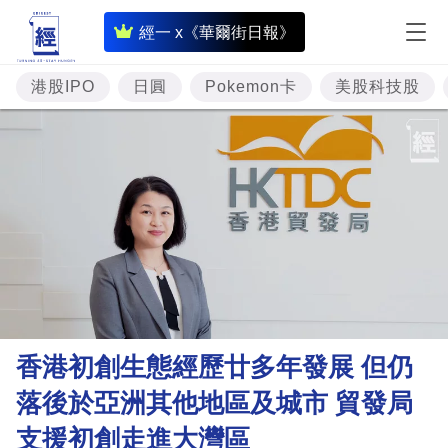
即
經一 x《華爾街日報》
時
財
港股IPO
日圓
Pokemon卡
美股科技股
經
專
題
投
資
樓
市
理
香港初創生態經歷廿多年發展 但仍
財
落後於亞洲其他地區及城市 貿發局
商
支援初創走進大灣區
業