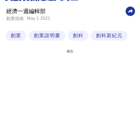
科
經濟一週編輯部
技
May 1 2021
創業指南
職
創業
創業說明書
創科
創科新紀元
場
生
廣告
活
時
事
專
欄
訂
閱
專
區