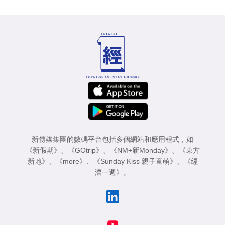
新傳媒集團的數碼平台包括多個網站和應用程式，如
《新假期》
、
《GOtrip》
、
《NM+新Monday》
、
《東方
新地》
、
《more》
、
《Sunday Kiss 親子童萌》
、
《經
濟一週》
。