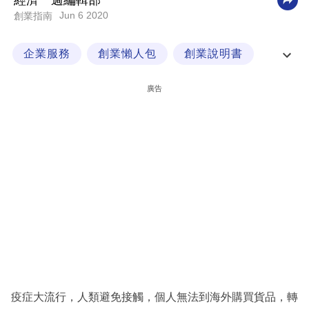
經濟一週編輯部
Jun 6 2020
創業指南
科
技
企業服務
創業懶人包
創業說明書
職
經一企業學堂
場
廣告
生
活
時
事
專
欄
訂
閱
專
疫症大流行，人類避免接觸，個人無法到海外購買貨品，轉
區