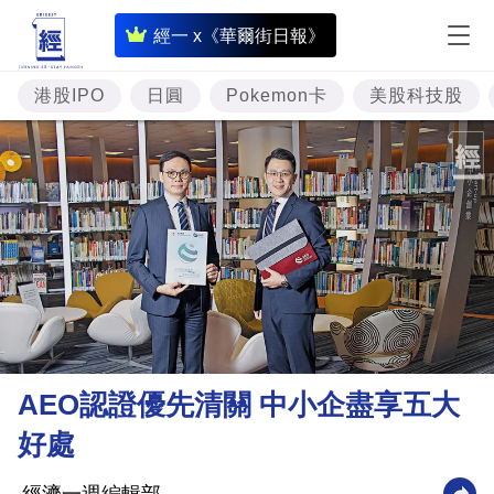
即
經一 x《華爾街日報》
時
財
港股IPO
日圓
Pokemon卡
美股科技股
經
專
題
投
資
樓
市
理
AEO認證優先清關 中小企盡享五大
財
好處
商
業