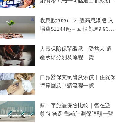
銷債務！憑一句話道出捐款初
衷：加州26萬人接獲免債通知、
一度被誤當詐騙手段
收息股2026｜25隻高息港股 入
場費$1144起＋回報高達9.93
厘！持續更新
人壽保險保單繼承｜受益人 遺
產承辦分別及流程一覽
自願醫保支氣管炎索償｜住院保
障範圍及申請流程一覽
藍十字旅遊保險比較｜智在遊
尊尚 智選 郵輪計劃保障額一覽