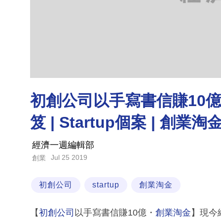
初創公司以手寫書信賺10億！
笈 | Startup個案 | 創業淘
經濟一週編輯部
Jul 25 2019
創業
初創公司
startup
創業淘金
【
初創公司
以手寫書信賺10億・
創業淘金
】現今