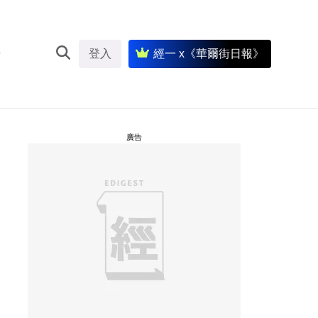
登入
經一 x《華爾街日報》
廣告