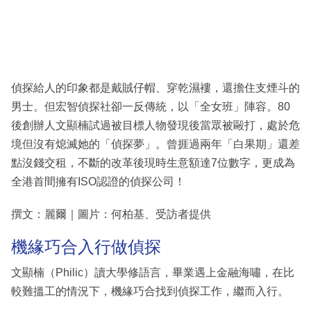
偵探給人的印象都是戴賊仔帽、穿乾濕褸，還擔住支煙斗的
男士。但宏智偵探社卻一反傳統，以「全女班」陣容。80
後創辦人文顯楠試過被目標人物發現後當眾被毆打，處於危
境但沒有熄滅她的「偵探夢」。曾捱過兩年「白果期」還差
點沒錢交租，不斷的改革後現時生意額達7位數字，更成為
全港首間擁有ISO認證的偵探公司！
撰文：麗爾｜圖片：何柏基、受訪者提供
機緣巧合入行做偵探
文顯楠（Philic）讀大學修語言，畢業遇上金融海嘯，在比
較難搵工的情況下，機緣巧合找到偵探工作，繼而入行。