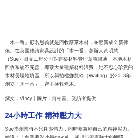
「木一番」顧名思義就是回收廢棄木材，並翻新成全新傢
俬。在英國修讀家具設計的「木一番」創辦人黃明慧
（Sue）眼見工程公司對建築材料管理意識淡薄，本地木材
回收系統不完善，導致大量建築材料浪費，她不忍心珍貴的
木材長埋堆填區，所以與拍檔鄧慧玲（Wailing）於2013年
創立「木一番」，齊手拯救舊木。
撰文：Vincy｜圖片：何柏基、受訪者提供
24小時工作 精神壓力大
Sue指創業時不只耗盡體力，同時要兼顧自己的精神壓力。
她說：「創業要24小時on-call，初起步沒有強大的團隊，