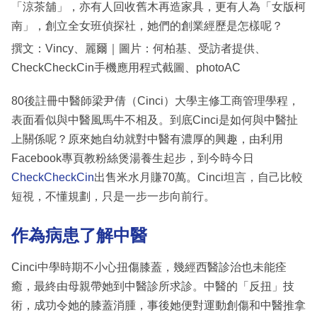
「涼茶舖」，亦有人回收舊木再造家具，更有人為「女版柯
南」，創立全女班偵探社，她們的創業經歷是怎樣呢？
撰文：Vincy、麗爾｜圖片：何柏基、受訪者提供、
CheckCheckCin手機應用程式截圖、photoAC
80後註冊中醫師梁尹倩（Cinci）大學主修工商管理學程，
表面看似與中醫風馬牛不相及。到底Cinci是如何與中醫扯
上關係呢？原來她自幼就對中醫有濃厚的興趣，由利用
Facebook專頁教粉絲煲湯養生起步，到今時今日
CheckCheckCin
出售米水月賺70萬。Cinci坦言，自己比較
短視，不懂規劃，只是一步一步向前行。
作為病患了解中醫
Cinci中學時期不小心扭傷膝蓋，幾經西醫診治也未能痊
癒，最終由母親帶她到中醫診所求診。中醫的「反扭」技
術，成功令她的膝蓋消腫，事後她便對運動創傷和中醫推拿