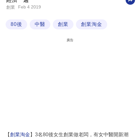
經濟一週
Feb 4 2019
創業
科
技
80後
中醫
創業
創業淘金
職
場
廣告
生
活
時
事
專
欄
訂
閱
專
【
創業淘金
】3名80後女生創業做老闆，有女中醫開新潮
區