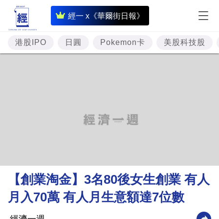
即
經一 x《華爾街日報》
時
財
港股IPO
日圓
Pokemon卡
美股科技股
經
專
題
投
資
樓
市
理
【創業淘金】3名80後女生創業 有人
財
月入70萬 有人月生意額達7位數
商
業