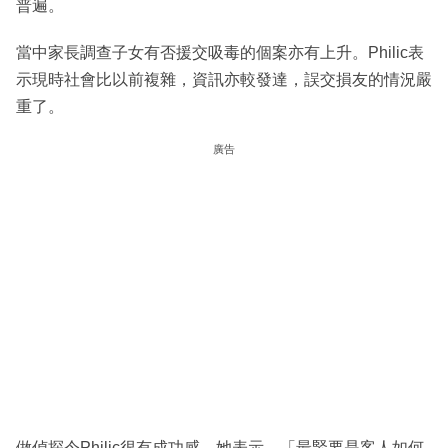
普遍。
當中家長調查子女有否援交吸毒的個案亦有上升。Philic表
示現時社會比以前複雜，資訊亦較發達，誤交損友的情況嚴
重了。
廣告
做偵探令Philic很有成功感。她表示，「最緊要是客人如何