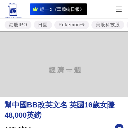
即
經一 x《華爾街日報》
時
財
港股IPO
日圓
Pokemon卡
美股科技股
經
專
題
投
資
樓
市
理
幫中國BB改英文名 英國16歲女賺
財
48,000英鎊
商
業