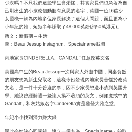
少次嗎？不只我們這些學生會煩惱，其實家長們也急著為自
己剛出生的小孩改個動聽有意思的名字，英國一位16歲少
女靈機一觸為內地多位家長解決了這個大問題，而且更為小
小年紀的她，短短半年賺取了48,000英鎊(約50萬港元)。
撰文：新假期 – 生活
圖：Beau Jessup Instagram、Specialname截圖
內地家長CINDERELLA、GANDALF任意改英文名
英國高中生的Beau Jessup一次與家人外遊中國，同桌食飯
的朋友想為新生兒取名，這樣令她發現內地家長苦惱於改英
文名，是一件十分普遍的事，因不少家長想送小孩到英國升
學。她說曾經聽過一些讓人摸不著頭的英文，例如魔戒中的
Gandalf，和灰姑娘名字Cinderella實是難登大雅之堂。
年紀小小找到潛力賺大錢
因此令她決心回國後，建立一個名為「Specialname」的取