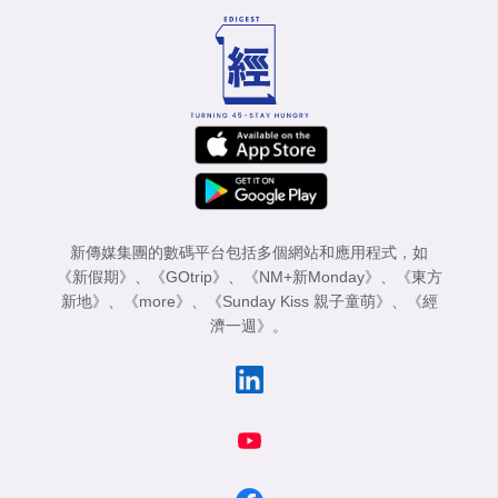
新傳媒集團的數碼平台包括多個網站和應用程式，如
《新假期》
、
《GOtrip》
、
《NM+新Monday》
、
《東方
新地》
、
《more》
、
《Sunday Kiss 親子童萌》
、
《經
濟一週》
。