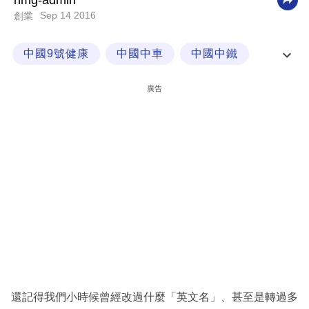
nmg-admin
Sep 14 2016
創業
科
技
中國9號健康
中國中車
中國中鐵
職
中國交通建設
場
廣告
生
活
時
事
專
欄
訂
閱
專
還記得我們小時候曾經改過什麼「英文名」、甚至是轉過多
區