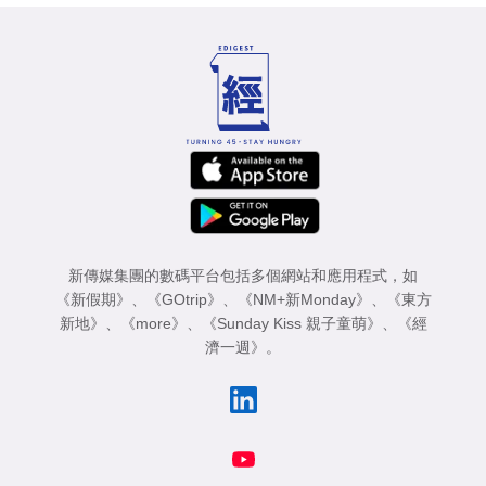
新傳媒集團的數碼平台包括多個網站和應用程式，如
《新假期》
、
《GOtrip》
、
《NM+新Monday》
、
《東方
新地》
、
《more》
、
《Sunday Kiss 親子童萌》
、
《經
濟一週》
。