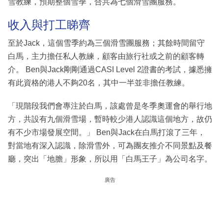
雪教練，預期整個雪季，合共為七個滑雪團服務。
收入與打工睇齊
至於Jack，這個雪季約為三個滑雪團服務；其餘時間留守
白馬，主力擔任私人教練，顧客由旅行社或之前的顧客轉
介。 Ben與Jack剛剛通過CASI Level 2證書的考試，據悉擁
有此資格的港人不夠20名，其中一半並非擔任教練。
「現階段我們會專注於白馬，該處曾是冬季奧運會的舉行地
方，共設有九個滑雪場，暫時較少港人認識這個地方，故仍
有不少市場發展空間。」 Ben與Jack在白馬打滾了三年，
對當地有深入認識，除滑雪外，可為團友推介不同景點及餐
廳，突出「地膽」形象，所以用「白馬王子」為公司名字。
廣告