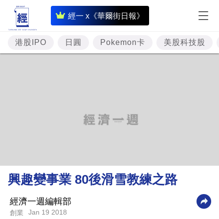
即
經一 x《華爾街日報》
時
財
港股IPO
日圓
Pokemon卡
美股科技股
經
專
題
投
資
樓
市
理
興趣變事業 80後滑雪教練之路
財
商
經濟一週編輯部
Jan 19 2018
創業
業