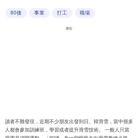
科
80後
事業
打工
職場
技
職
廣告
場
生
活
時
事
專
欄
訂
閱
讀者不難發現，近期不少朋友出發到日、韓滑雪，當中很多
專
人都會參加訓練班，學習或者提升滑雪技術。 一般人只當
區