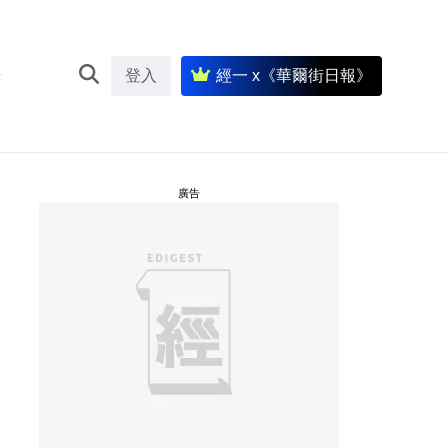
登入
經一 x《華爾街日報》
廣告