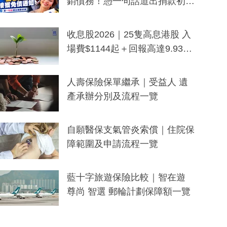
銷債務！憑一句話道出捐款初
衷：加州26萬人接獲免債通知、
一度被誤當詐騙手段
收息股2026｜25隻高息港股 入
場費$1144起＋回報高達9.93
厘！持續更新
人壽保險保單繼承｜受益人 遺
產承辦分別及流程一覽
自願醫保支氣管炎索償｜住院保
障範圍及申請流程一覽
藍十字旅遊保險比較｜智在遊
尊尚 智選 郵輪計劃保障額一覽