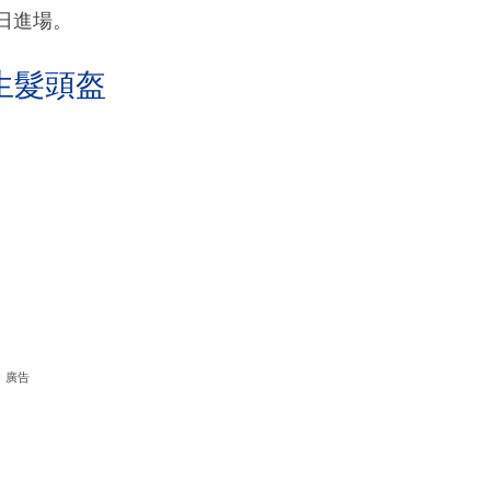
當日進場。
生髮頭盔
廣告