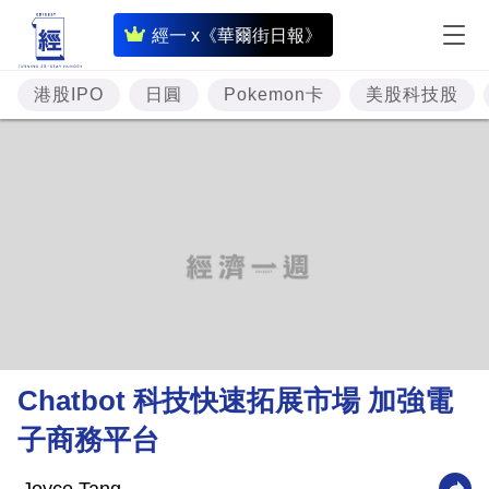
即
經一 x《華爾街日報》
時
財
港股IPO
日圓
Pokemon卡
美股科技股
經
專
題
投
資
樓
市
理
Chatbot 科技快速拓展市場 加強電
財
子商務平台
商
業