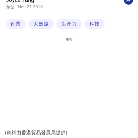
Joyce Tang
Nov 27 2018
創業
科
技
創業
大數據
生產力
科技
職
場
廣告
生
活
時
事
專
欄
訂
閱
專
(資料由香港貿易發展局提供)
區