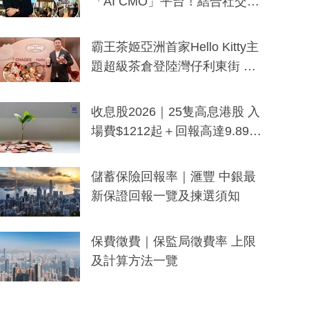
「AI CMO」平台！結合社交聆
聽與廣東話大模型 助中小企數
分鐘生成「貼地」宣傳短片
霸王茶姬亞洲首家Hello Kitty主
題超級茶倉登陸灣仔利東街 推
出首創「伯爵紅茶色」Hello Kitt
y及香港限定特調系列
收息股2026｜25隻高息港股 入
場費$1212起＋回報高達9.89
厘！持續更新
儲蓄保險回報率｜滙豐 中銀最
新保證回報一覽及揀選須知
保費徵費｜保監局徵費率 上限
及計算方法一覽