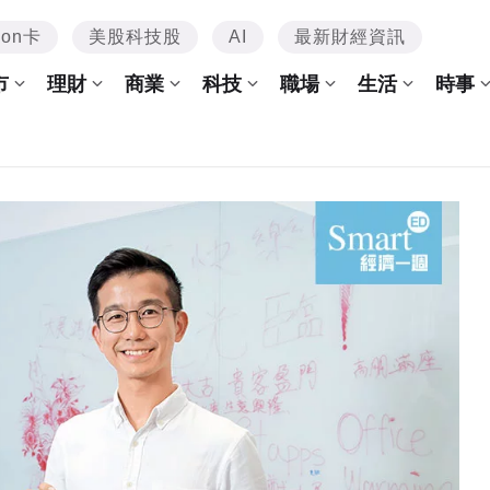
mon卡
美股科技股
AI
最新財經資訊
市
理財
商業
科技
職場
生活
時事