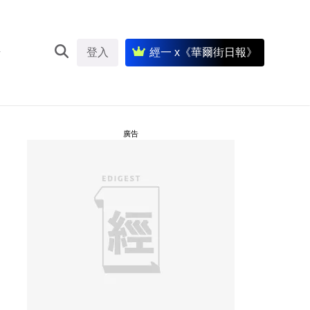
登入
經一 x《華爾街日報》
廣告