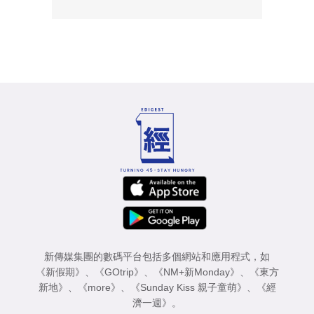
新傳媒集團的數碼平台包括多個網站和應用程式，如
《新假期》
、
《GOtrip》
、
《NM+新Monday》
、
《東方
新地》
、
《more》
、
《Sunday Kiss 親子童萌》
、
《經
濟一週》
。