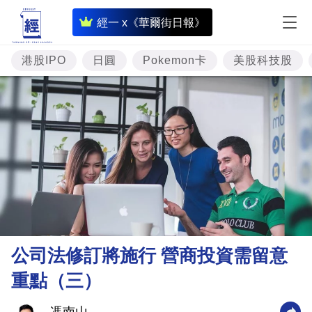
即
經一 x《華爾街日報》
時
財
港股IPO
日圓
Pokemon卡
美股科技股
經
專
題
投
資
樓
市
理
公司法修訂將施行 營商投資需留意
財
重點（三）
商
業