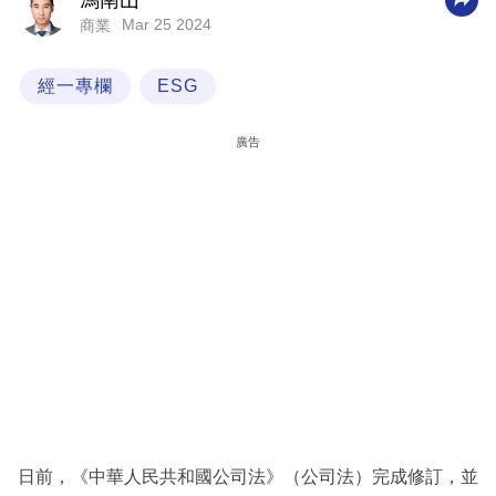
馮南山
Mar 25 2024
商業
科
技
經一專欄
ESG
職
場
廣告
生
活
時
事
專
欄
訂
閱
專
日前，《中華人民共和國公司法》（公司法）完成修訂，並
區