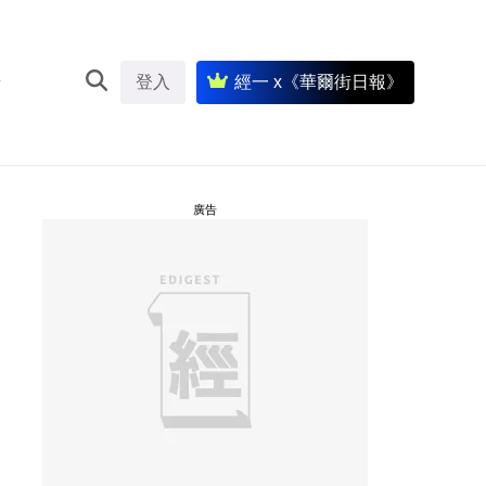
登入
經一 x《華爾街日報》
廣告