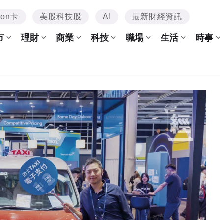
mon卡
美股科技股
AI
最新財經資訊
市
理財
商業
科技
職場
生活
時事