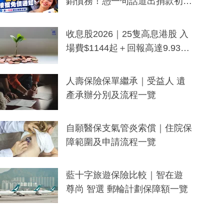
銷債務！憑一句話道出捐款初
衷：加州26萬人接獲免債通知、
一度被誤當詐騙手段
收息股2026｜25隻高息港股 入
場費$1144起＋回報高達9.93
厘！持續更新
人壽保險保單繼承｜受益人 遺
產承辦分別及流程一覽
自願醫保支氣管炎索償｜住院保
障範圍及申請流程一覽
藍十字旅遊保險比較｜智在遊
尊尚 智選 郵輪計劃保障額一覽