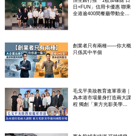
恒生銀行推「1蚊加碟餸 日
日+FUN」信用卡優惠 聯乘
全港逾400間餐廳帶動全城
消費 支持本地餐飲業
創業者只有兩種——你大概
只係其中半個
毛戈平美妝教育進軍香港｜
為本港市場量身打造兩大課
程 獨創「東方光影美學」
邁向國際市場