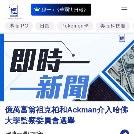
即
經一 x《華爾街日報》
時
財
港股IPO
日圓
Pokemon卡
美股科技股
經
專
題
投
資
樓
市
理
億萬富翁祖克柏和Ackman介入哈佛
財
大學監察委員會選舉
商
業