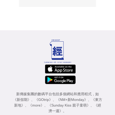
新傳媒集團的數碼平台包括多個網站和應用程式，如
《新假期》
、
《GOtrip》
、
《NM+新Monday》
、
《東方
新地》
、
《more》
、
《Sunday Kiss 親子童萌》
、
《經
濟一週》
。