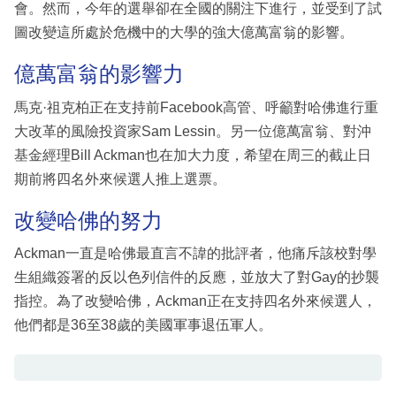
會。然而，今年的選舉卻在全國的關注下進行，並受到了試
圖改變這所處於危機中的大學的強大億萬富翁的影響。
億萬富翁的影響力
馬克·祖克柏正在支持前Facebook高管、呼籲對哈佛進行重
大改革的風險投資家Sam Lessin。另一位億萬富翁、對沖
基金經理Bill Ackman也在加大力度，希望在周三的截止日
期前將四名外來候選人推上選票。
改變哈佛的努力
Ackman一直是哈佛最直言不諱的批評者，他痛斥該校對學
生組織簽署的反以色列信件的反應，並放大了對Gay的抄襲
指控。為了改變哈佛，Ackman正在支持四名外來候選人，
他們都是36至38歲的美國軍事退伍軍人。