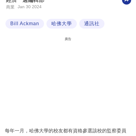
經濟一週編輯部
Jan 30 2024
商業
科
技
Bill Ackman
哈佛大學
通訊社
職
場
廣告
生
活
時
事
專
欄
訂
閱
專
每年一月，哈佛大學的校友都有資格參選該校的監察委員
區