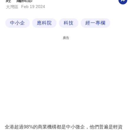
經一編輯部
Feb 19 2024
大灣區
科
技
中小企
應科院
科技
經一專欄
職
場
廣告
生
活
時
事
專
欄
訂
閱
專
全港超過98%的商業機構都是中小微企，他們普遍是輕資
區