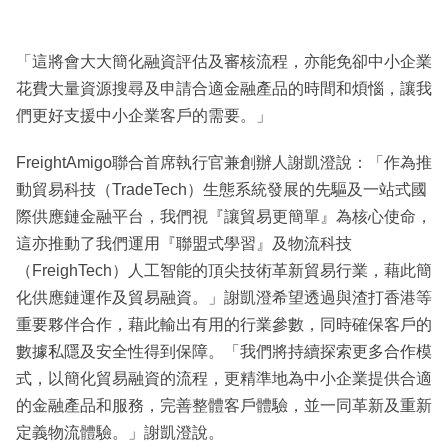
「這將會大大簡化融資評估及審核流程，亦能免卻中小企業
花費大量資源搜尋及申請合適金融產品的時間和煩惱，讓我
們更好支援中小企業客戶的需要。」
FreightAmigo聯合首席執行官兼創辦人謝凱澄說：「作為推
動貿易科技（TradeTech）生態系統發展的先驅及一站式國
際供應鏈金融平台，我們視『讓貿易更簡單』為核心使命，
這亦推動了我們運用『聯盟式學習』及物流科技
（FreighTech）人工智能的頂尖技術革新貿易行業，藉此簡
化供應鏈運作及貿易融資。」謝凱澄希望透過與渣打香港等
重要夥伴合作，藉此輸出有用的行業參數，同時確保客戶的
數據私隱及安全性得到保障。「我們將持續探索更多合作模
式，以簡化貿易融資的流程，更精準地為中小企業提供合適
的金融產品和服務，完善整體客戶體驗，並一同革新及重新
定義物流體驗。」謝凱澄說。