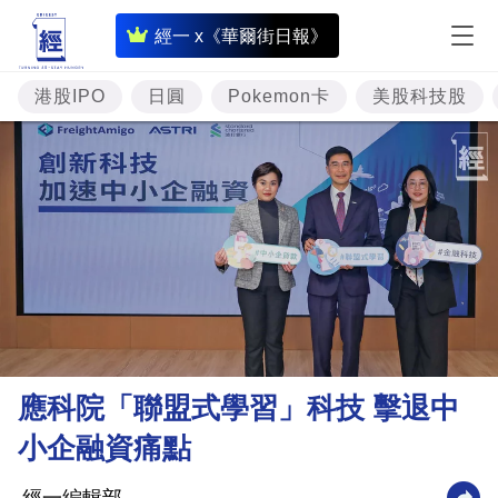
即
經一 x《華爾街日報》
時
財
港股IPO
日圓
Pokemon卡
美股科技股
經
專
題
投
資
樓
市
理
應科院「聯盟式學習」科技 擊退中
財
小企融資痛點
商
業