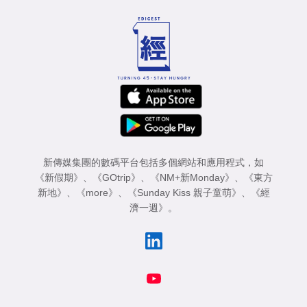
新傳媒集團的數碼平台包括多個網站和應用程式，如
《新假期》
、
《GOtrip》
、
《NM+新Monday》
、
《東方
新地》
、
《more》
、
《Sunday Kiss 親子童萌》
、
《經
濟一週》
。