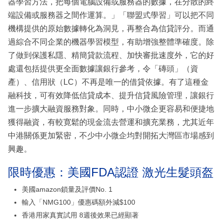
器學習方法，把每個電腦設備或服務器的數據，在分散的終
端設備或服務器之間作運算。」「聯盟式學習」可以把不同
機構提供的原始數據轉化為洞見，再整合為信貸評分。而通
過綜合不同企業的機器學習模型，有助增強整體準確度。除
了做到保護私隱、精簡貸款流程、加快審批速度外，它的好
處還包括提供更全面數據讓銀行參考，令「磚頭」（資
產）、信用狀（LC）不再是唯一的借貸依據。有了這種金
融科技，可有效降低信貸成本、提升信貸風險管理，讓銀行
進一步擴大融資服務對象。同時，中小微企更容易和便捷地
獲得融資，有較寛鬆的現金流去營運和擴充業務，尤其近年
中港關係更加緊密，不少中小微企均對開拓大灣區市場感到
興趣。
限時優惠：美國FDA認證 激光生髮頭盔
美國amazon鎖量及評價No. 1
輸入「NMG100」優惠碼額外減$100
香港用家真實試用 8週後效果已經顯著